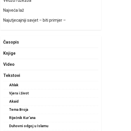
Vedžd i džezba
Najveća laž
Najutjecajniji savjet – biti primjer –
Časopis
Knjige
Video
Tekstovi
Ahlak
Vjera i život
Akaid
Tema Broja
Riječnik Kur'ana
Duhovni odgoj u Islamu