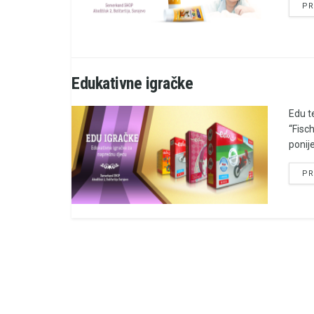
PR
Edukativne igračke
Edu t
“Fisch
ponije
PR