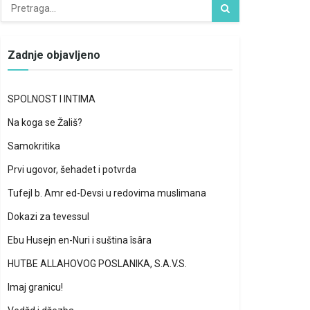
Zadnje objavljeno
SPOLNOST I INTIMA
Na koga se Žališ?
Samokritika
Prvi ugovor, šehadet i potvrda
Tufejl b. Amr ed-Devsi u redovima muslimana
Dokazi za tevessul
Ebu Husejn en-Nuri i suština îsâra
HUTBE ALLAHOVOG POSLANIKA, S.A.V.S.
Imaj granicu!