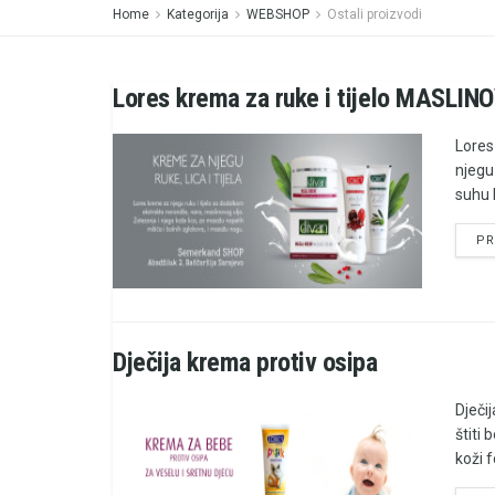
Home
Kategorija
WEBSHOP
Ostali proizvodi
Lores krema za ruke i tijelo MASLIN
Lores
njegu
suhu k
PR
Dječija krema protiv osipa
Dječi
štiti
koži f