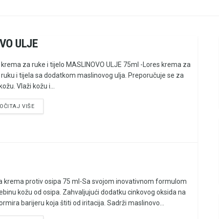
OVO ULJE
 krema za ruke i tijelo MASLINOVO ULJE 75ml -Lores krema za
 ruku i tijela sa dodatkom maslinovog ulja. Preporučuje se za
ožu. Vlaži kožu i...
OČITAJ VIŠE
ja krema protiv osipa 75 ml-Sa svojom inovativnom formulom
 bebinu kožu od osipa. Zahvaljujući dodatku cinkovog oksida na
ormira barijeru koja štiti od iritacija. Sadrži maslinovo...