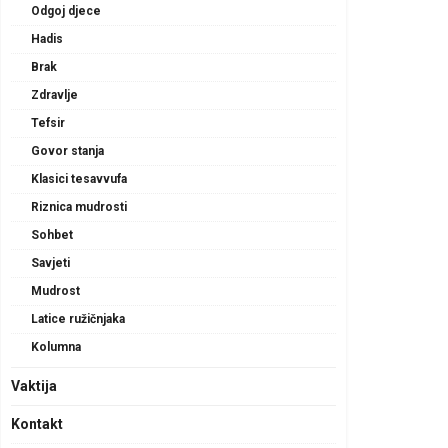
Odgoj djece
Hadis
Brak
Zdravlje
Tefsir
Govor stanja
Klasici tesavvufa
Riznica mudrosti
Sohbet
Savjeti
Mudrost
Latice ružičnjaka
Kolumna
Vaktija
Kontakt