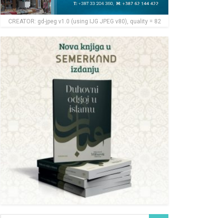
CREATOR: gd-jpeg v1.0 (using IJG JPEG v80), quality = 82