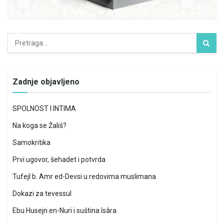
Zadnje objavljeno
SPOLNOST I INTIMA
Na koga se Žališ?
Samokritika
Prvi ugovor, šehadet i potvrda
Tufejl b. Amr ed-Devsi u redovima muslimana
Dokazi za tevessul
Ebu Husejn en-Nuri i suština îsâra