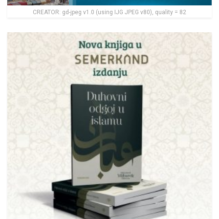
CREATOR: gd-jpeg v1.0 (using IJG JPEG v80), quality = 82