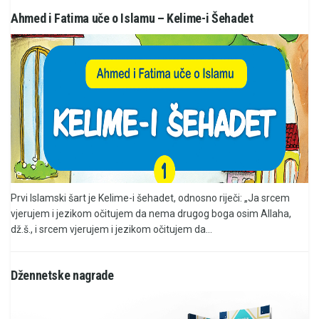
Ahmed i Fatima uče o Islamu – Kelime-i Šehadet
Prvi Islamski šart je Kelime-i šehadet, odnosno riječi: „Ja srcem
vjerujem i jezikom očitujem da nema drugog boga osim Allaha,
dž.š., i srcem vjerujem i jezikom očitujem da...
Džennetske nagrade