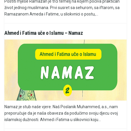
Postiti mjese Ramazan je trći temelj na kojem počiva praktičan
život jednog muslimana. Prvi susret sa sehurom, sa iftarom, sa
Ramazanom Ameda i Fatime, u sliokvnici o postu,...
Ahmed i Fatima uče o Islamu – Namaz
Namaz je stub naše vjere. Naš Poslanik Muhammed, a.s., nam
preporučuje da je naša obaveza da podučimo svoju djecu ovoj
islamskoj dužnosti. Ahmed i Fatima u slikovnici koju...