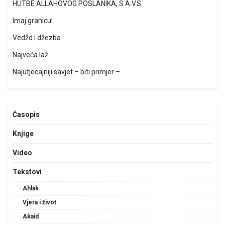
HUTBE ALLAHOVOG POSLANIKA, S.A.V.S.
Imaj granicu!
Vedžd i džezba
Najveća laž
Najutjecajniji savjet – biti primjer –
Časopis
Knjige
Video
Tekstovi
Ahlak
Vjera i život
Akaid