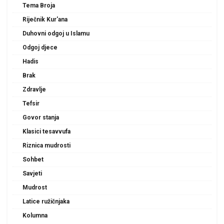
Tema Broja
Riječnik Kur'ana
Duhovni odgoj u Islamu
Odgoj djece
Hadis
Brak
Zdravlje
Tefsir
Govor stanja
Klasici tesavvufa
Riznica mudrosti
Sohbet
Savjeti
Mudrost
Latice ružičnjaka
Kolumna