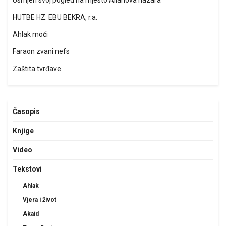
Usmjeri svoj pogled na mjesto Allahova nazara
HUTBE HZ. EBU BEKRA, r.a.
Ahlak moći
Faraon zvani nefs
Zaštita tvrđave
Časopis
Knjige
Video
Tekstovi
Ahlak
Vjera i život
Akaid