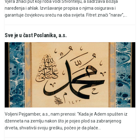
Vjera znači put koji roba vodi Stvoritelju, a sadržava Božija
naređenja i ahlak. Izvršavanje propisa o njima osigurava i
garantuje čovjekovu sreću na oba svijeta. Fitret znači “narav”,...
Sve je u čast Poslanika, a.s.
Voljeni Pejgamber, a.s., nam prenosi: “Kada je Adem spušten iz
dženneta na zemlju nakon što je pojeo plod sa zabranjenog
drveta, shvativši svoju grešku, počeo je da plače...