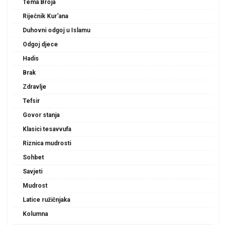
Tema Broja
Riječnik Kur'ana
Duhovni odgoj u Islamu
Odgoj djece
Hadis
Brak
Zdravlje
Tefsir
Govor stanja
Klasici tesavvufa
Riznica mudrosti
Sohbet
Savjeti
Mudrost
Latice ružičnjaka
Kolumna