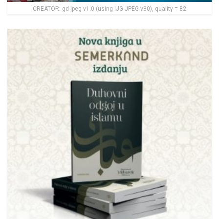
CREATOR: gd-jpeg v1.0 (using IJG JPEG v80), quality = 82