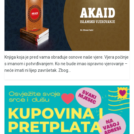
Knjiga koja je pred vama obrađuje osnove naše vjere. Vjera počinje
s imanom i potvrđivanjem. Ko ne bude imao ispravno vjerovanje –
neće imati ni lijep završetak. Zbog...