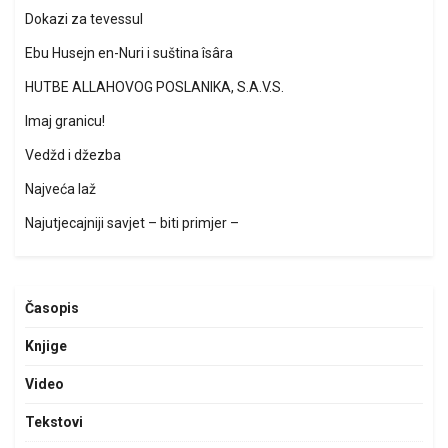
Dokazi za tevessul
Ebu Husejn en-Nuri i suština îsâra
HUTBE ALLAHOVOG POSLANIKA, S.A.V.S.
Imaj granicu!
Vedžd i džezba
Najveća laž
Najutjecajniji savjet – biti primjer –
Časopis
Knjige
Video
Tekstovi