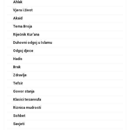
Ahlak
Vjera i život
Akaid
Tema Broja
Riječnik Kur'ana
Duhovni odgoj u Islamu
Odgoj djece
Hadis
Brak
Zdravlje
Tefsir
Govor stanja
Klasici tesavvufa
Riznica mudrosti
Sohbet
Savjeti