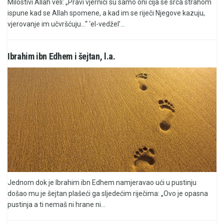
Milostivi Allah veli: „Pravi vjernici su samo oni čija se srca strahom
ispune kad se Allah spomene, a kad im se riječi Njegove kazuju,
vjerovanje im učvršćuju...“ ‘el-vedžel’...
Ibrahim ibn Edhem i šejtan, l.a.
Jednom dok je Ibrahim ibn Edhem namjeravao ući u pustinju
došao mu je šejtan plašeći ga sljedećim riječima: „Ovo je opasna
pustinja a ti nemaš ni hrane ni...