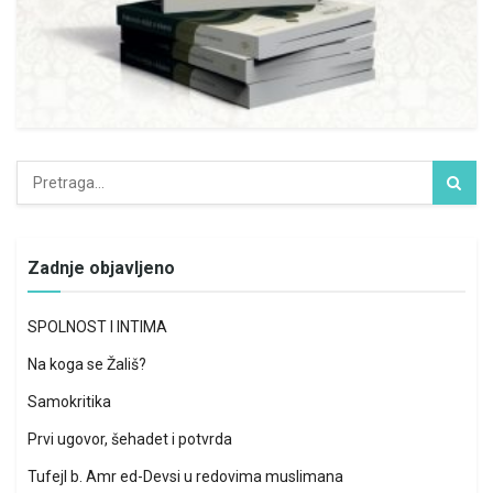
Zadnje objavljeno
SPOLNOST I INTIMA
Na koga se Žališ?
Samokritika
Prvi ugovor, šehadet i potvrda
Tufejl b. Amr ed-Devsi u redovima muslimana