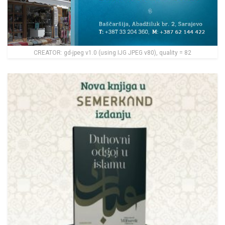
CREATOR: gd-jpeg v1.0 (using IJG JPEG v80), quality = 82