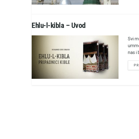
Ehlu-l-kibla – Uvod
Svi m
ummet
nas i
PR