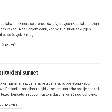
dullaha ibn Omera se prenosi da je Vjerovjesnik, sallallahu alejhi
llem, rekao: "Na Sudnjem danu, kad svi ljudi budu sakupljeni,
it će se čovjek iz mog...
OČITAJ VIŠE
pritvrđeni sunnet
i broj muslimana iz generacije u generaciju posjećuju kabur
va Poslanika, sallallahu alejhi ve sellem, naročito poslije hadža ili
 težeći berićetu njegovom čistom dušom i osjećajući duhovno...
OČITAJ VIŠE