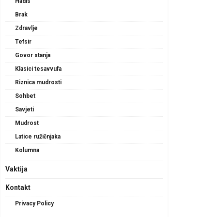
Hadis
Brak
Zdravlje
Tefsir
Govor stanja
Klasici tesavvufa
Riznica mudrosti
Sohbet
Savjeti
Mudrost
Latice ružičnjaka
Kolumna
Vaktija
Kontakt
Privacy Policy