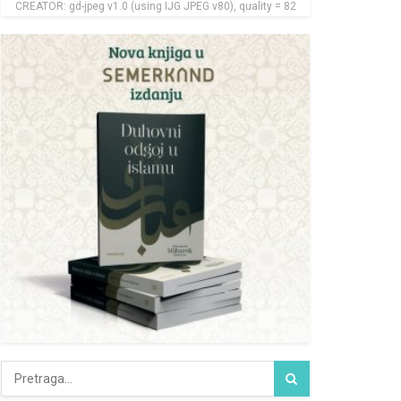
CREATOR: gd-jpeg v1.0 (using IJG JPEG v80), quality = 82