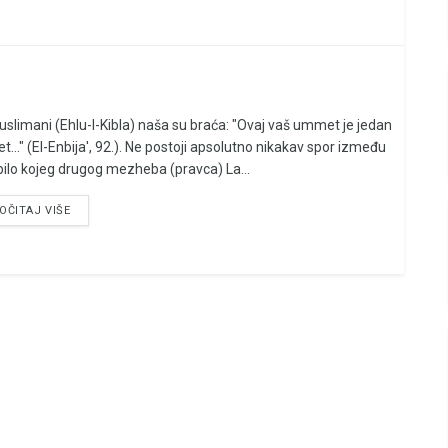
uslimani (Ehlu-l-Kibla) naša su braća: "Ovaj vaš ummet je jedan
..." (El-Enbija', 92.). Ne postoji apsolutno nikakav spor između
 bilo kojeg drugog mezheba (pravca) La...
OČITAJ VIŠE