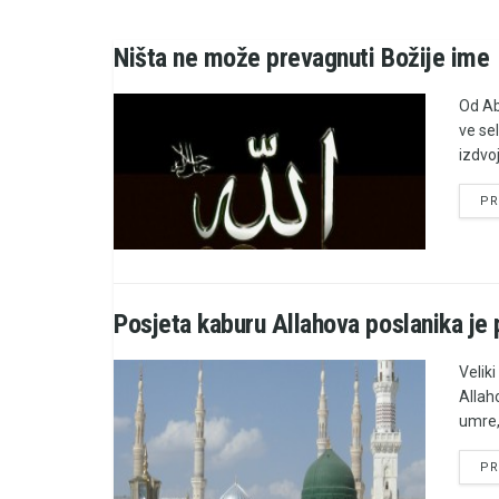
Ništa ne može prevagnuti Božije ime
Od Ab
ve se
izdvoj
PR
Posjeta kaburu Allahova poslanika je 
Velik
Allaho
umre,
PR