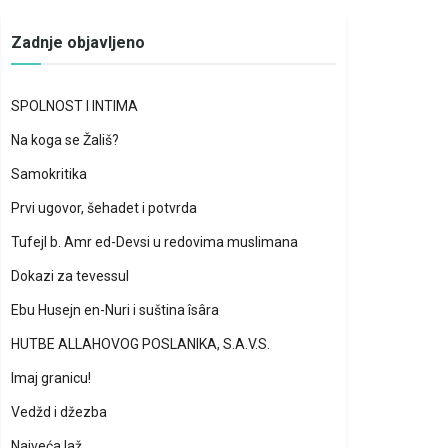
Zadnje objavljeno
SPOLNOST I INTIMA
Na koga se Žališ?
Samokritika
Prvi ugovor, šehadet i potvrda
Tufejl b. Amr ed-Devsi u redovima muslimana
Dokazi za tevessul
Ebu Husejn en-Nuri i suština îsâra
HUTBE ALLAHOVOG POSLANIKA, S.A.V.S.
Imaj granicu!
Vedžd i džezba
Najveća laž