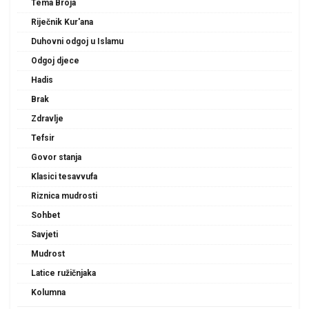
Tema Broja
Riječnik Kur'ana
Duhovni odgoj u Islamu
Odgoj djece
Hadis
Brak
Zdravlje
Tefsir
Govor stanja
Klasici tesavvufa
Riznica mudrosti
Sohbet
Savjeti
Mudrost
Latice ružičnjaka
Kolumna