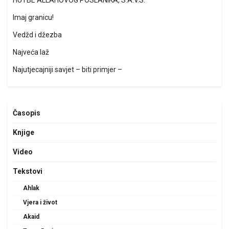
HUTBE ALLAHOVOG POSLANIKA, S.A.V.S.
Imaj granicu!
Vedžd i džezba
Najveća laž
Najutjecajniji savjet – biti primjer –
Časopis
Knjige
Video
Tekstovi
Ahlak
Vjera i život
Akaid