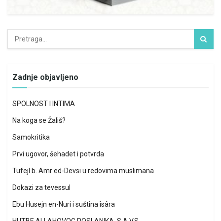
Zadnje objavljeno
SPOLNOST I INTIMA
Na koga se Žališ?
Samokritika
Prvi ugovor, šehadet i potvrda
Tufejl b. Amr ed-Devsi u redovima muslimana
Dokazi za tevessul
Ebu Husejn en-Nuri i suština îsâra