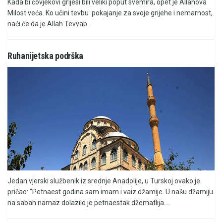
Kada bi čovjekovi grijesi bili veliki poput svemira, opet je Allahova
Milost veća. Ko učini tevbu pokajanje za svoje grijehe i nemarnost,
naći će da je Allah Tevvab...
Ruhanijetska podrška
Jedan vjerski službenik iz srednje Anadolije, u Turskoj ovako je
pričao: “Petnaest godina sam imam i vaiz džamije. U našu džamiju
na sabah namaz dolazilo je petnaestak džematlija....