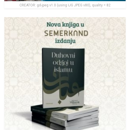
CREATOR: gd-jpeg v1.0 (using IJG JPEG v80), quality = 82