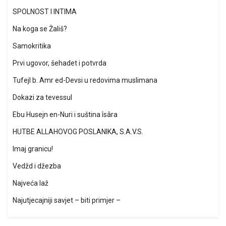
SPOLNOST I INTIMA
Na koga se Žališ?
Samokritika
Prvi ugovor, šehadet i potvrda
Tufejl b. Amr ed-Devsi u redovima muslimana
Dokazi za tevessul
Ebu Husejn en-Nuri i suština îsâra
HUTBE ALLAHOVOG POSLANIKA, S.A.V.S.
Imaj granicu!
Vedžd i džezba
Najveća laž
Najutjecajniji savjet – biti primjer –