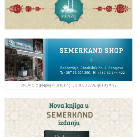
CREATOR: gd-jpeg v1.0 (using IJG JPEG v80), quality = 82