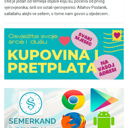
Stid je jedan od temelja objave koju su, počevši od prvog
vjerovjesnika, širili svi ostali vjerovjesnici. Allahov Poslanik,
sallallahu alejhi ve sellem, o tome nam govori u sljedećem...