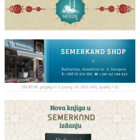
CREATOR: gd-jpeg v1.0 (using IJG JPEG v80), quality = 82