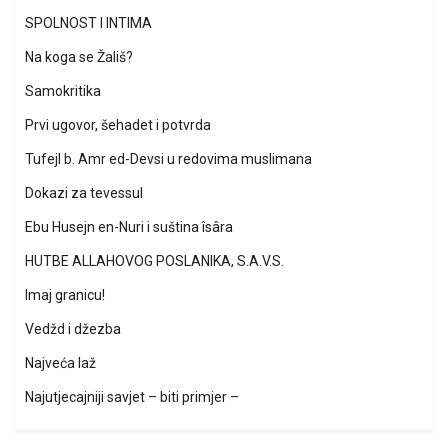
SPOLNOST I INTIMA
Na koga se Žališ?
Samokritika
Prvi ugovor, šehadet i potvrda
Tufejl b. Amr ed-Devsi u redovima muslimana
Dokazi za tevessul
Ebu Husejn en-Nuri i suština îsâra
HUTBE ALLAHOVOG POSLANIKA, S.A.V.S.
Imaj granicu!
Vedžd i džezba
Najveća laž
Najutjecajniji savjet – biti primjer –