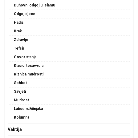
Duhovni odgoj u Islamu
Odgoj djece
Hadis
Brak
Zdravlje
Tefsir
Govor stanja
Klasici tesavvufa
Riznica mudrosti
Sohbet
Savjeti
Mudrost
Latice ružičnjaka
Kolumna
Vaktija