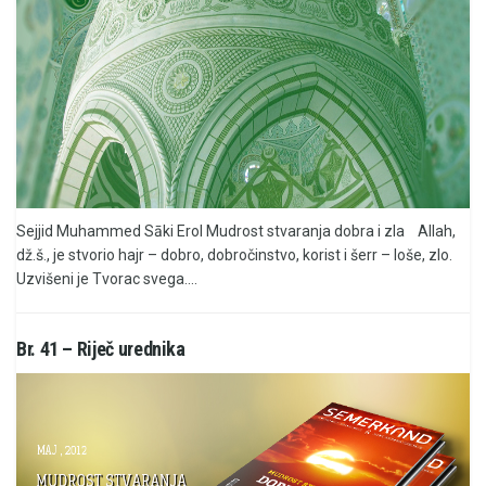
Sejjid Muhammed Sāki Erol Mudrost stvaranja dobra i zla Allah,
dž.š., je stvorio hajr – dobro, dobročinstvo, korist i šerr – loše, zlo.
Uzvišeni je Tvorac svega....
Br. 41 – Riječ urednika