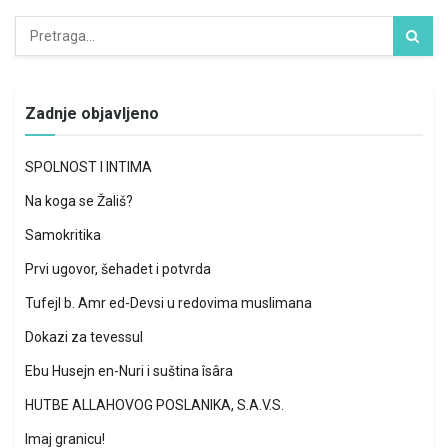
Zadnje objavljeno
SPOLNOST I INTIMA
Na koga se Žališ?
Samokritika
Prvi ugovor, šehadet i potvrda
Tufejl b. Amr ed-Devsi u redovima muslimana
Dokazi za tevessul
Ebu Husejn en-Nuri i suština îsâra
HUTBE ALLAHOVOG POSLANIKA, S.A.V.S.
Imaj granicu!