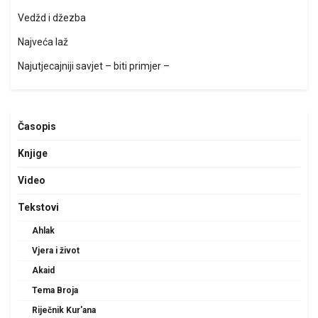
Vedžd i džezba
Najveća laž
Najutjecajniji savjet – biti primjer –
Časopis
Knjige
Video
Tekstovi
Ahlak
Vjera i život
Akaid
Tema Broja
Riječnik Kur'ana