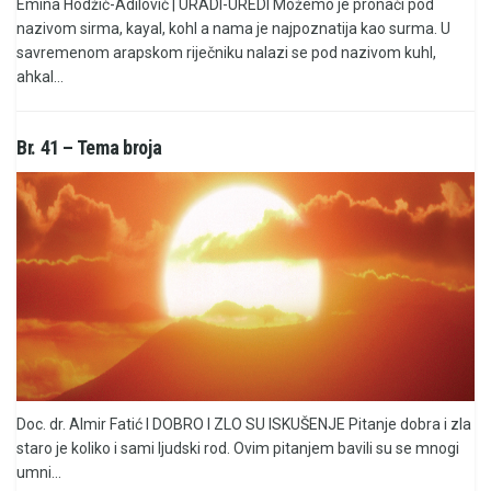
Emina Hodžić-Adilović | URADI-UREDI Možemo je pronaći pod
nazivom sirma, kayal, kohl a nama je najpoznatija kao surma. U
savremenom arapskom riječniku nalazi se pod nazivom kuhl,
ahkal...
Br. 41 – Tema broja
Doc. dr. Almir Fatić I DOBRO I ZLO SU ISKUŠENJE Pitanje dobra i zla
staro je koliko i sami ljudski rod. Ovim pitanjem bavili su se mnogi
umni...