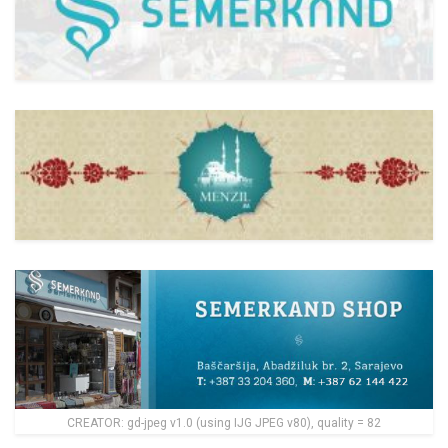
CREATOR: gd-jpeg v1.0 (using IJG JPEG v80), quality = 82