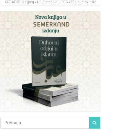
CREATOR: gd-jpeg v1.0 (using IJG JPEG v80), quality = 82