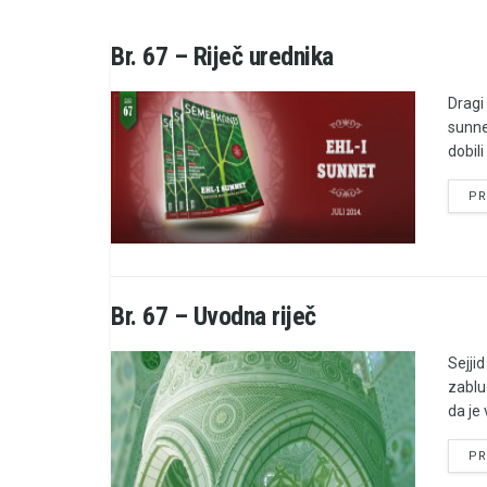
Br. 67 – Riječ urednika
Dragi 
sunne
dobili
PR
Br. 67 – Uvodna riječ
Sejji
zablu
da je 
PR