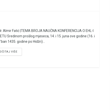
dr. Almir Fatić |TEMA BROJA NAUČNA KONFERENCIJA O EHL-I
TU Sredinom prošlog mjeseca, 14. i 15. juna ove godine (16. i
’ban 1435. godine po Hidžri)...
OČITAJ VIŠE