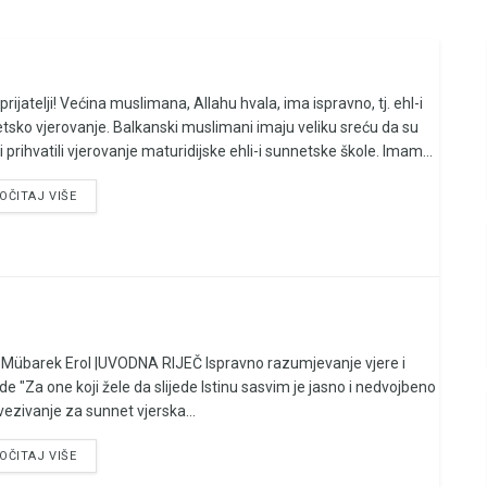
prijatelji! Većina muslimana, Allahu hvala, ima ispravno, tj. ehl-i
tsko vjerovanje. Balkanski muslimani imaju veliku sreću da su
 i prihvatili vjerovanje maturidijske ehli-i sunnetske škole. Imam...
OČITAJ VIŠE
d Mübarek Erol |UVODNA RIJEČ Ispravno razumjevanje vjere i
de "Za one koji žele da slijede Istinu sasvim je jasno i nedvojbeno
vezivanje za sunnet vjerska...
OČITAJ VIŠE