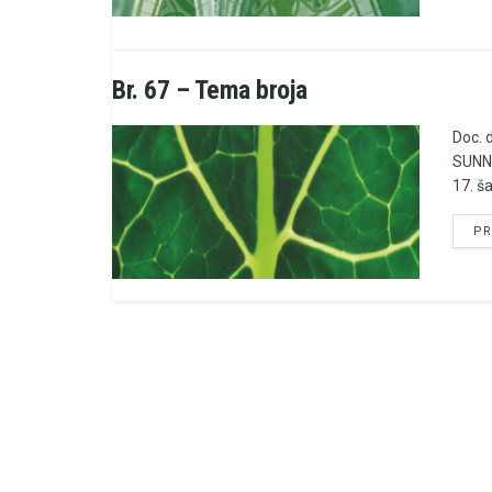
Br. 67 – Tema broja
Doc. 
SUNNE
17. ša
PR