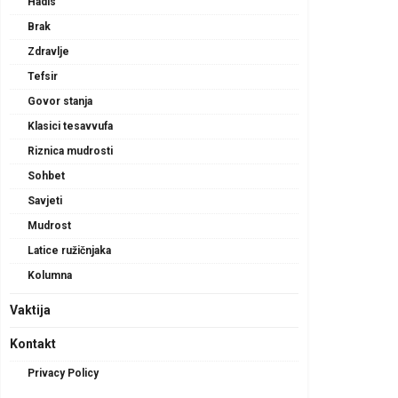
Hadis
Brak
Zdravlje
Tefsir
Govor stanja
Klasici tesavvufa
Riznica mudrosti
Sohbet
Savjeti
Mudrost
Latice ružičnjaka
Kolumna
Vaktija
Kontakt
Privacy Policy