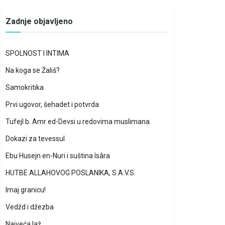
Zadnje objavljeno
SPOLNOST I INTIMA
Na koga se Žališ?
Samokritika
Prvi ugovor, šehadet i potvrda
Tufejl b. Amr ed-Devsi u redovima muslimana
Dokazi za tevessul
Ebu Husejn en-Nuri i suština îsâra
HUTBE ALLAHOVOG POSLANIKA, S.A.V.S.
Imaj granicu!
Vedžd i džezba
Najveća laž