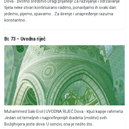
Dova - životno sredstvo Dragi prijatelji! Za razvijanje i održavanje
tijela neke stvari kontinuirano radimo, ponavljamo ih svaki dan:
jedemo, pijemo, spavamo... Za širenje i unapređenje razuma
konstantno...
Br. 73 – Uvodna riječ
Muhammed Saki Erol | UVODNA RIJEČ Dova - ključ kapije rahmeta
Jedan od temeljnih i najprefinjenijih ibadeta (molitvi) svih
Božijihvjera jeste dova. U osnovi, ona je nešto što...