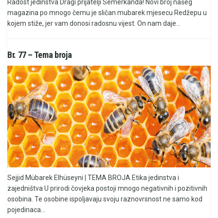
Radost jedinstva Dragi prijatelji Semerkanda! Novi broj našeg
magazina po mnogo čemu je sličan mubarek mjesecu Redžepu u
kojem stiže, jer vam donosi radosnu vijest. On nam daje...
Br. 77 – Tema broja
Sejjid Mübarek Elhüseyni | TEMA BROJA Etika jedinstva i
zajedništva U prirodi čovjeka postoji mnogo negativnih i pozitivnih
osobina. Te osobine ispoljavaju svoju raznovrsnost ne samo kod
pojedinaca...