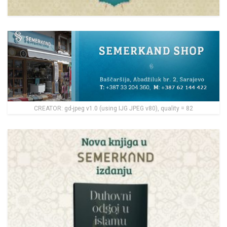
CREATOR: gd-jpeg v1.0 (using IJG JPEG v80), quality = 82