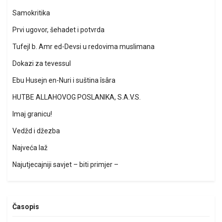
Samokritika
Prvi ugovor, šehadet i potvrda
Tufejl b. Amr ed-Devsi u redovima muslimana
Dokazi za tevessul
Ebu Husejn en-Nuri i suština îsâra
HUTBE ALLAHOVOG POSLANIKA, S.A.V.S.
Imaj granicu!
Vedžd i džezba
Najveća laž
Najutjecajniji savjet – biti primjer –
Časopis