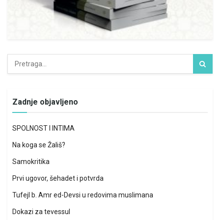
Zadnje objavljeno
SPOLNOST I INTIMA
Na koga se Žališ?
Samokritika
Prvi ugovor, šehadet i potvrda
Tufejl b. Amr ed-Devsi u redovima muslimana
Dokazi za tevessul