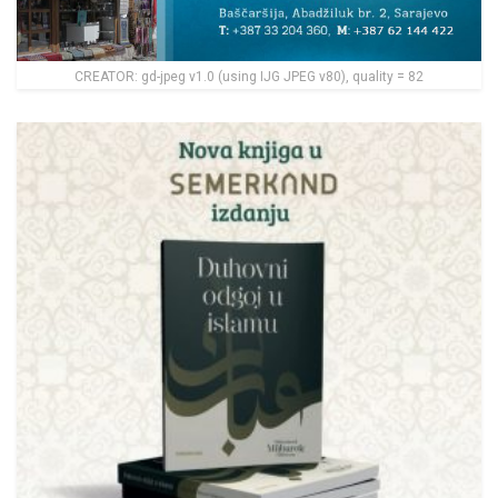
CREATOR: gd-jpeg v1.0 (using IJG JPEG v80), quality = 82