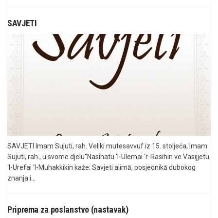
SAVJETI
SAVJETI Imam Sujuti, rah. Veliki mutesavvuf iz 15. stoljeća, Imam
Sujuti, rah., u svome djelu“Nasihatu ‘l-Ulemai ‘r-Rasihin ve Vasijjetu
‘l-Urefai ‘l-Muhakkikin kaže: Savjeti alimā, posjednikā dubokog
znanja i...
Priprema za poslanstvo (nastavak)