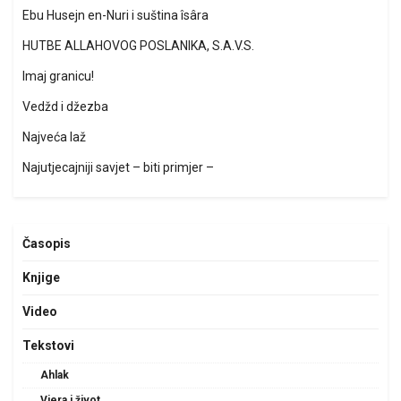
Ebu Husejn en-Nuri i suština îsâra
HUTBE ALLAHOVOG POSLANIKA, S.A.V.S.
Imaj granicu!
Vedžd i džezba
Najveća laž
Najutjecajniji savjet – biti primjer –
Časopis
Knjige
Video
Tekstovi
Ahlak
Vjera i život