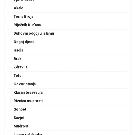
Akaid
Tema Broja
Riječnik Kur'ana
Duhovni odgoj u Islamu
Odgoj djece
Hadis
Brak
Zdravlje
Tefsir
Govor stanja
Klasici tesavvufa
Riznica mudrosti
Sohbet
Savjeti
Mudrost
Latice ružičnjaka