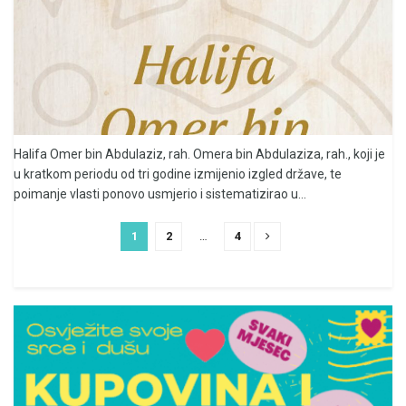
Halifa Omer bin Abdulaziz, rah. Omera bin Abdulaziza, rah., koji je
u kratkom periodu od tri godine izmijenio izgled države, te
poimanje vlasti ponovo usmjerio i sistematizirao u...
1
2
…
4