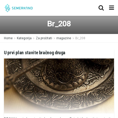
Br_208
Home
Kategorija
Za pročitati
magazine
Br_208
U prvi plan stavite bračnog druga