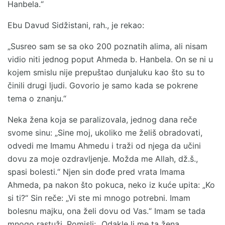
Hanbela.“
Ebu Davud Sidžistani, rah., je rekao:
„Susreo sam se sa oko 200 poznatih alima, ali nisam
vidio niti jednog poput Ahmeda b. Hanbela. On se ni u
kojem smislu nije prepuštao dunjaluku kao što su to
činili drugi ljudi. Govorio je samo kada se pokrene
tema o znanju.“
Neka žena koja se paralizovala, jednog dana reče
svome sinu: „Sine moj, ukoliko me želiš obradovati,
odvedi me Imamu Ahmedu i traži od njega da učini
dovu za moje ozdravljenje. Možda me Allah, dž.š.,
spasi bolesti.“ Njen sin dođe pred vrata Imama
Ahmeda, pa nakon što pokuca, neko iz kuće upita: „Ko
si ti?“ Sin reče: „Vi ste mi mnogo potrebni. Imam
bolesnu majku, ona želi dovu od Vas.“ Imam se tada
mnogo rastuži. Pomisli: „Odakle li me ta žena