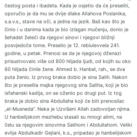
čestog posta i ibadeta. Kada je osjetio da će preseliti,
oporučio je da mu se dvije dlake Allahova Poslanika,
s.a.v.s., stave na oči, a jedna na jezik. Baš kao što je
činio i u danima kada je bio izlagan mučenju, donio je
šehadet želeći da njegovi sinovi i njegovi bližnji
posvjedoče tome. Preselio je 12. rebiulevvela 241.
godine, u petak. Prenosi se da je njegovoj dženazi
prisustvovalo više od 800 hiljada ljudi, od kojih su oko
60 hiljada činile žene. Ahmed b. Hanbel, rah., se dva
puta ženio. Iz prvog braka dobio je sina Salih. Nakon
što je preselila majka njegovog sina Saliha, koji je bio
isfahanski kadija, on se oženio po drugi put. Iz tog
braka je dobio sina Abdullaha koji će biti prenosilac
„el-Musneda“. Neka je Uzvišeni Allah zadovoljan njima.
U hanbelijskom mezhebu stasali su mnogi alimi, na
čelu sa njegovim sinovima Salihom i Abdullahom. Veliki
evlija Abdulkadir Gejlani, k.s., pripadao je hanbelijskom