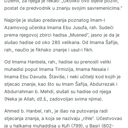
Džemil, za njega je rekao: „Ukoliko ovo dijete poživi,
postat će predvodnik u znanju svojim savremenicima.“
Najprije je slušao predavanja poznatog Imam-i
Azamovog učenika Imama Ebu Jusufa, rah. Sudeći
prema njegovoj zbirci hadisa „Musned“, jasno je da je
slušao hadise od oko 280 velikana. Od Imama Šafije,
rah., naučio je fikhsko znanje i usul-i fikh.
Od Imama Hanbela, rah., hadise su prenosili veliki
muhadisi poput Imama Tirmizija, Imama Nesaia i
Imama Ebu Davuda. Štaviše, i neki učitelji kod kojih je
stjecao znanje, kao što su Imam Šafija, Abdurrezak i
Abdurrahman b. Mehdi, slušali su hadise od njega
(Neka je Allah, dž.š., zadovoljan svima njima).
Ahmed b. Hanbel, rah., je išao na putovanja radi
stjecanja znanja, a koja se nazivaju „rihle“. Učestvovao
je u halkama muhaddisa u Kufi (799), u Basri (802-