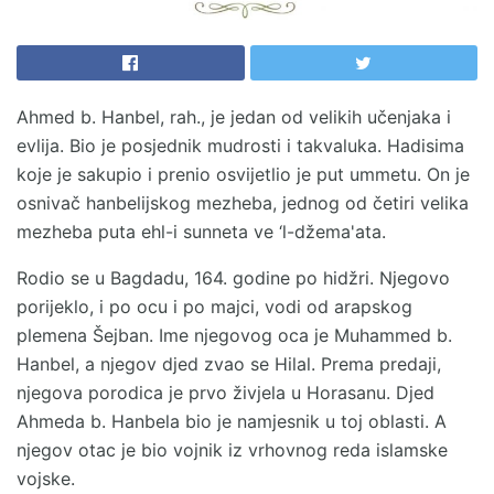
Ahmed b. Hanbel, rah., je jedan od velikih učenjaka i
evlija. Bio je posjednik mudrosti i takvaluka. Hadisima
koje je sakupio i prenio osvijetlio je put ummetu. On je
osnivač hanbelijskog mezheba, jednog od četiri velika
mezheba puta ehl-i sunneta ve ‘l-džema'ata.
Rodio se u Bagdadu, 164. godine po hidžri. Njegovo
porijeklo, i po ocu i po majci, vodi od arapskog
plemena Šejban. Ime njegovog oca je Muhammed b.
Hanbel, a njegov djed zvao se Hilal. Prema predaji,
njegova porodica je prvo živjela u Horasanu. Djed
Ahmeda b. Hanbela bio je namjesnik u toj oblasti. A
njegov otac je bio vojnik iz vrhovnog reda islamske
vojske.