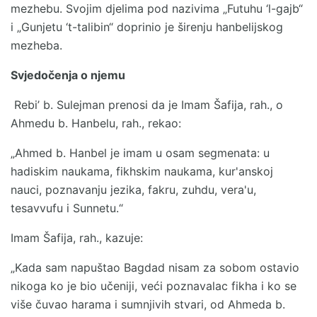
mezhebu. Svojim djelima pod nazivima „Futuhu ‘l-gajb“
i „Gunjetu ‘t-talibin“ doprinio je širenju hanbelijskog
mezheba.
Svjedočenja o njemu
Rebi’ b. Sulejman prenosi da je Imam Šafija, rah., o
Ahmedu b. Hanbelu, rah., rekao:
„Ahmed b. Hanbel je imam u osam segmenata: u
hadiskim naukama, fikhskim naukama, kur'anskoj
nauci, poznavanju jezika, fakru, zuhdu, vera'u,
tesavvufu i Sunnetu.“
Imam Šafija, rah., kazuje:
„Kada sam napuštao Bagdad nisam za sobom ostavio
nikoga ko je bio učeniji, veći poznavalac fikha i ko se
više čuvao harama i sumnjivih stvari, od Ahmeda b.