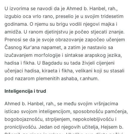
U izvorima se navodi da je Ahmed b. Hanbel, rah.,
izgubio oca vrlo rano, preselio je u svojim tridesetim
godinama. O njemu su brigu vodili njegovi majka i
amidža. U ranom djetinjstvu je počeo stjecati znanje.
Prenosi se da je svoje obrazovanje započeo učenjem
Časnog Kur'ana napamet, a zatim je nastavio sa
izučavanjem morfologije i sintakse arapskog jezika,
hadisa i fikha. U Bagdadu su tada živjeli cijenjeni
učenjaci hadisa, kiraeta i fikha, velikani koji su stasali
pod nazarom plemenitih ashaba, r.anhum.
Inteligencija i trud
Ahmed b. Hanbel, rah., se među svojim vršnjacima
isticao svojom inteligencijom, sposobnošću pamćenja,
bogobojaznošću, strpljenjem, nepokolebljivošću i
pronicljivošću. Jedan od njegovih učitelja, Hejsem b.