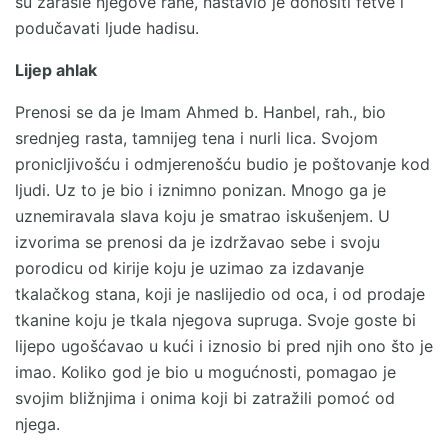
su zarasle njegove rane, nastavio je donositi fetve i
podučavati ljude hadisu.
Lijep ahlak
Prenosi se da je Imam Ahmed b. Hanbel, rah., bio
srednjeg rasta, tamnijeg tena i nurli lica. Svojom
pronicljivošću i odmjerenošću budio je poštovanje kod
ljudi. Uz to je bio i iznimno ponizan. Mnogo ga je
uznemiravala slava koju je smatrao iskušenjem. U
izvorima se prenosi da je izdržavao sebe i svoju
porodicu od kirije koju je uzimao za izdavanje
tkalačkog stana, koji je naslijedio od oca, i od prodaje
tkanine koju je tkala njegova supruga. Svoje goste bi
lijepo ugošćavao u kući i iznosio bi pred njih ono što je
imao. Koliko god je bio u mogućnosti, pomagao je
svojim bližnjima i onima koji bi zatražili pomoć od
njega.