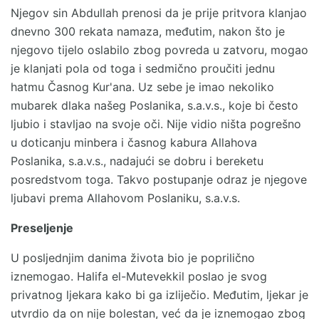
Njegov sin Abdullah prenosi da je prije pritvora klanjao
dnevno 300 rekata namaza, međutim, nakon što je
njegovo tijelo oslabilo zbog povreda u zatvoru, mogao
je klanjati pola od toga i sedmično proučiti jednu
hatmu Časnog Kur'ana. Uz sebe je imao nekoliko
mubarek dlaka našeg Poslanika, s.a.v.s., koje bi često
ljubio i stavljao na svoje oči. Nije vidio ništa pogrešno
u doticanju minbera i časnog kabura Allahova
Poslanika, s.a.v.s., nadajući se dobru i bereketu
posredstvom toga. Takvo postupanje odraz je njegove
ljubavi prema Allahovom Poslaniku, s.a.v.s.
Preseljenje
U posljednjim danima života bio je poprilično
iznemogao. Halifa el-Mutevekkil poslao je svog
privatnog ljekara kako bi ga izliječio. Međutim, ljekar je
utvrdio da on nije bolestan, već da je iznemogao zbog