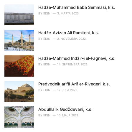
r
i
Hadže-Muhammed Baba Semmasi, k.s.
e
BY
EDIN
3. MARTA 2023.
s
:
Hadže-Azizan Ali Ramiteni, k.s.
BY
EDIN
2. NOVEMBRA 2022.
Hadže-Mahmud Indžir-i el-Fagnevi, k.s.
BY
EDIN
14. SEPTEMBRA 2022.
Predvodnik arifā Arif er-Rivegeri, k.s.
BY
EDIN
17. JULA 2022.
Abdulhalik Gudždevani, k.s.
BY
EDIN
10. MAJA 2022.