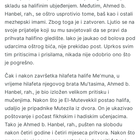
skladu sa halifinim ubjeđenjem. Međutim, Ahmed b.
Hanbel, rah., se oštro usprotivio tome, baš kao i ostali
mezhepski imami. Zbog toga je i zatvoren. Ljutio se na
svoje prijatelje koji su mu savjetovali da se pravi da
prihvata halifino gledište. Iako je jaukao od bolova pod
udarcima oštrog bića, nije prekidao post. Uprkos svim
tim pritiscima i prisilama, nikada nije odobrio ono što
je pogrešno.
Čak i nakon završetka hilafeta halife Me'muna, u
vrijeme hilafeta njegovog brata Mu'tasima, Ahmed b.
Hanbel, rah., je bio izložen velikom pritisku i
mučenjima. Nakon što je El-Mutevekkil postao halifa,
udaljio je pripadnike Mutezila iz dvora. On je ukazivao
poštovanje i počast fikhskim i hadiskim učenjacima.
Tako je Ahmed b. Hanbel, rah., pušten na slobodu
nakon četiri godine i četiri mjeseca pritvora. Nakon što