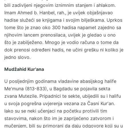
bili zadivljeni njegovim iznimnim stanjem i ahlakom.
Imam Ahmed b. Hanbel, rah., je uvijek objašnjavao
hadise služeći se knjigama i svojim bilješkama. Uprkos
tome što je znao oko 300 hadisa napamet zajedno sa
njihovim lancem prenosilaca, uvijek je gledao u ono
što je zabilježeno. Mnogo je vodio računa o tome da
dok prenosi određeni hadis, ne učini grešku ni koliko je
jedno slovo.
Mudžahid Kur'ana
U posljednjim godinama vladavine abasijskog halife
Me'muna (813-833), u Bagdadu se pojavila sekta
zvana Mutezile. Pripadnici te sekte, ubijedili su i halifu
u svoja pogrešna uvjerenja vezana za Časni Kur'an.
Iako su se neki učenjaci na početku protivili tim
stavovima, nakon što im je zaprijećeno zatvorom i
mučenjem, bili su primorani da daju odgovore koji su u