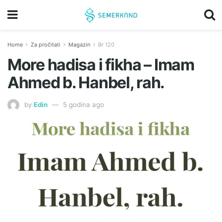
Home
Za pročitati
Magazin
Br 120
More hadisa i fikha – Imam
Ahmed b. Hanbel, rah.
by
Edin
5 godina ago