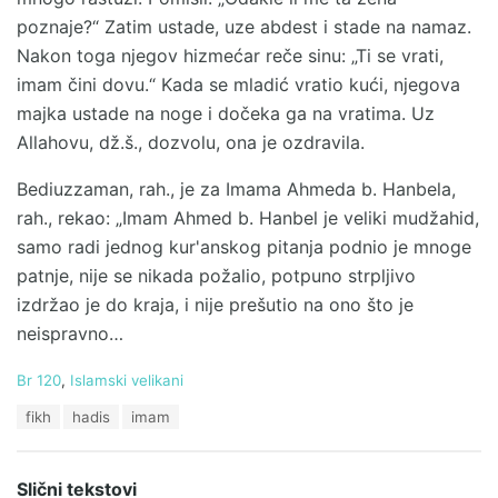
poznaje?“ Zatim ustade, uze abdest i stade na namaz.
Nakon toga njegov hizmećar reče sinu: „Ti se vrati,
imam čini dovu.“ Kada se mladić vratio kući, njegova
majka ustade na noge i dočeka ga na vratima. Uz
Allahovu, dž.š., dozvolu, ona je ozdravila.
Bediuzzaman, rah., je za Imama Ahmeda b. Hanbela,
rah., rekao: „Imam Ahmed b. Hanbel je veliki mudžahid,
samo radi jednog kur'anskog pitanja podnio je mnoge
patnje, nije se nikada požalio, potpuno strpljivo
izdržao je do kraja, i nije prešutio na ono što je
neispravno…
C
Br 120
,
Islamski velikani
a
T
fikh
hadis
imam
t
a
e
g
g
s
o
Slični tekstovi
: