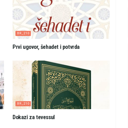
BR_210
Prvi ugovor, šehadet i potvrda
BR_210
Dokazi za tevessul