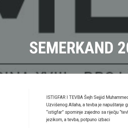
SEMERKAND 2
ISTIGFAR I TEVBA Šejh Sejjid Muhammed M
Uzvišenog Allaha, a tevba je napuštanje gr
“istigfar” spominje zajedno sa riječju “tev
jezikom, a tevba, potpuno izbaci