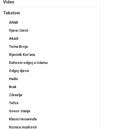
Video
Tekstovi
Ahlak
Vjera i život
Akaid
Tema Broja
Riječnik Kur'ana
Duhovni odgoj u Islamu
Odgoj djece
Hadis
Brak
Zdravlje
Tefsir
Govor stanja
Klasici tesavvufa
Riznica mudrosti