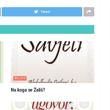
Tweet
BR_210
Na koga se Žališ?