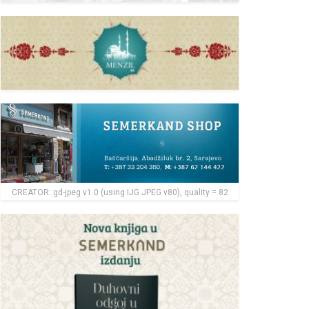
CREATOR: gd-jpeg v1.0 (using IJG JPEG v80), quality = 82