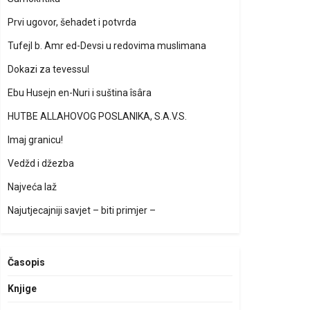
Prvi ugovor, šehadet i potvrda
Tufejl b. Amr ed-Devsi u redovima muslimana
Dokazi za tevessul
Ebu Husejn en-Nuri i suština îsâra
HUTBE ALLAHOVOG POSLANIKA, S.A.V.S.
Imaj granicu!
Vedžd i džezba
Najveća laž
Najutjecajniji savjet – biti primjer –
Časopis
Knjige