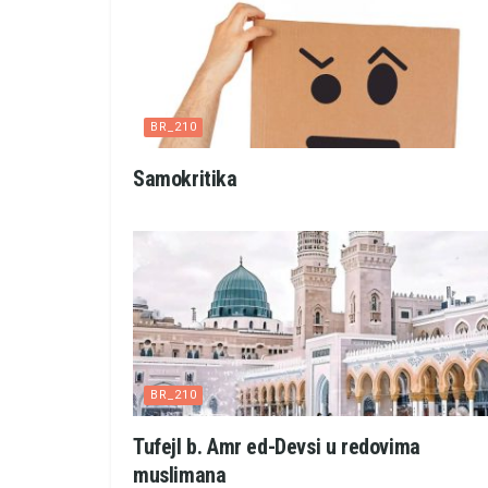
BR_210
Samokritika
BR_210
Tufejl b. Amr ed-Devsi u redovima
muslimana