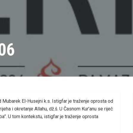
06
ubarek El-Husejni k.s. Istigfar je traženje oprosta od
ijeha i okretanje Allahu, dž.š. U Časnom Kur’anu se riječ
ba”. U tom kontekstu, istigfar je traženje oprosta