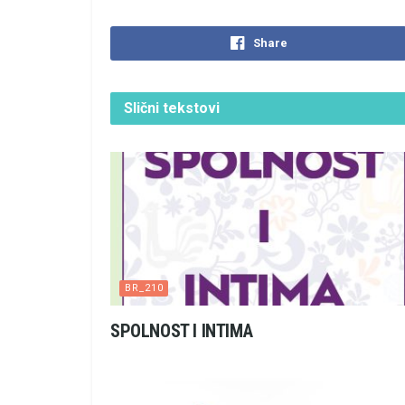
Share
Slični
tekstovi
BR_210
SPOLNOST I INTIMA