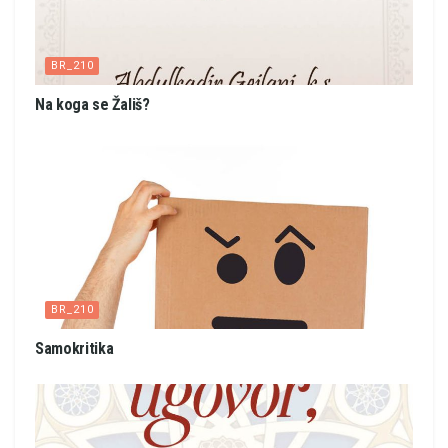
BR_210
Na koga se Žališ?
BR_210
Samokritika