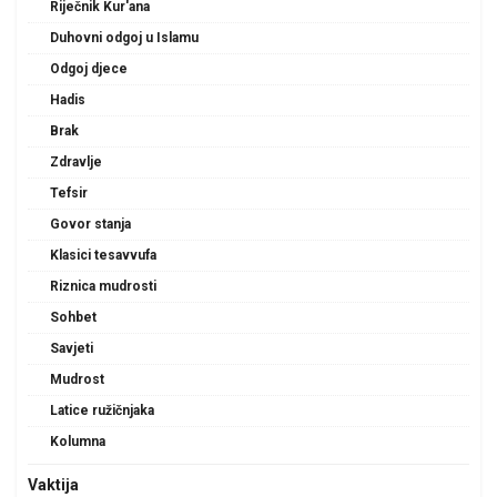
Riječnik Kur'ana
Duhovni odgoj u Islamu
Odgoj djece
Hadis
Brak
Zdravlje
Tefsir
Govor stanja
Klasici tesavvufa
Riznica mudrosti
Sohbet
Savjeti
Mudrost
Latice ružičnjaka
Kolumna
Vaktija