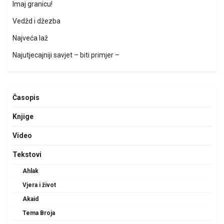
Imaj granicu!
Vedžd i džezba
Najveća laž
Najutjecajniji savjet – biti primjer –
Časopis
Knjige
Video
Tekstovi
Ahlak
Vjera i život
Akaid
Tema Broja