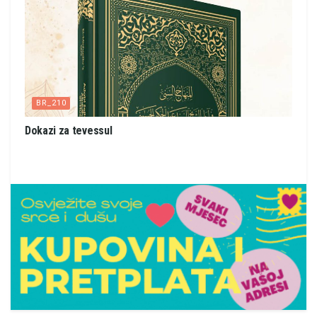
BR_210
Dokazi za tevessul