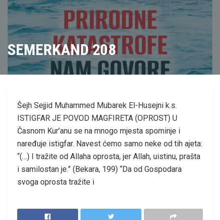
SEMERKAND 208
Šejh Sejjid Muhammed Mubarek El-Husejni k.s.
ISTIGFAR JE POVOD MAGFIRETA (OPROST) U
Časnom Kur’anu se na mnogo mjesta spominje i
naređuje istigfar. Navest ćemo samo neke od tih ajeta:
“(…) I tražite od Allaha oprosta, jer Allah, uistinu, prašta
i samilostan je.” (Bekara, 199) “Da od Gospodara
svoga oprosta tražite i