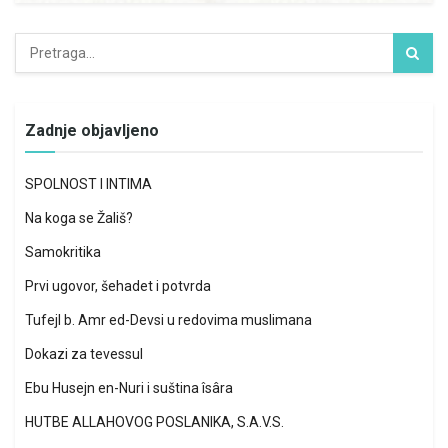
Zadnje objavljeno
SPOLNOST I INTIMA
Na koga se Žališ?
Samokritika
Prvi ugovor, šehadet i potvrda
Tufejl b. Amr ed-Devsi u redovima muslimana
Dokazi za tevessul
Ebu Husejn en-Nuri i suština îsâra
HUTBE ALLAHOVOG POSLANIKA, S.A.V.S.