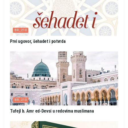
BR_210
Prvi ugovor, šehadet i potvrda
BR_210
Tufejl b. Amr ed-Devsi u redovima muslimana