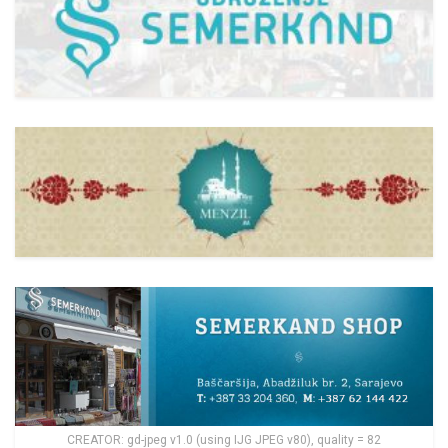
CREATOR: gd-jpeg v1.0 (using IJG JPEG v80), quality = 82