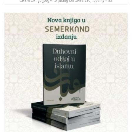
CREATOR: gd-jpeg v1.0 (using IJG JPEG v80), quality = 82