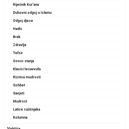
Riječnik Kur'ana
Duhovni odgoj u Islamu
Odgoj djece
Hadis
Brak
Zdravlje
Tefsir
Govor stanja
Klasici tesavvufa
Riznica mudrosti
Sohbet
Savjeti
Mudrost
Latice ružičnjaka
Kolumna
Vaktija