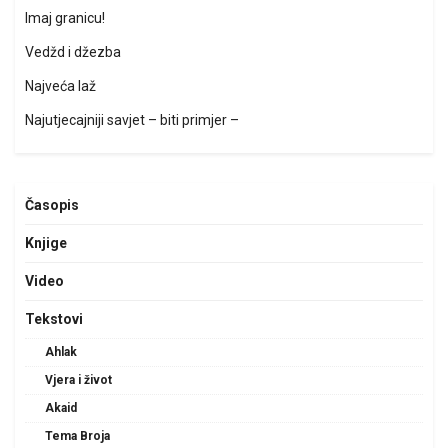
Imaj granicu!
Vedžd i džezba
Najveća laž
Najutjecajniji savjet – biti primjer –
Časopis
Knjige
Video
Tekstovi
Ahlak
Vjera i život
Akaid
Tema Broja