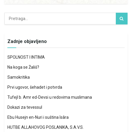
Zadnje objavljeno
SPOLNOST I INTIMA
Na koga se Žališ?
Samokritika
Prvi ugovor, šehadet i potvrda
Tufejl b. Amr ed-Devsi u redovima muslimana
Dokazi za tevessul
Ebu Husejn en-Nuri i suština îsâra
HUTBE ALLAHOVOG POSLANIKA, S.A.V.S.