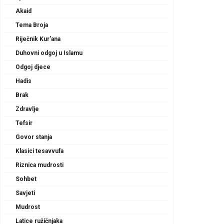
Akaid
Tema Broja
Riječnik Kur'ana
Duhovni odgoj u Islamu
Odgoj djece
Hadis
Brak
Zdravlje
Tefsir
Govor stanja
Klasici tesavvufa
Riznica mudrosti
Sohbet
Savjeti
Mudrost
Latice ružičnjaka