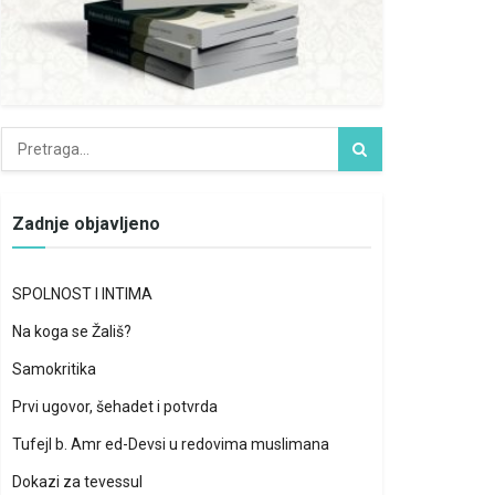
Zadnje objavljeno
SPOLNOST I INTIMA
Na koga se Žališ?
Samokritika
Prvi ugovor, šehadet i potvrda
Tufejl b. Amr ed-Devsi u redovima muslimana
Dokazi za tevessul