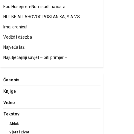
Ebu Husejn en-Nuri i suština îsâra
HUTBE ALLAHOVOG POSLANIKA, S.A.V.S.
Imaj granicu!
Vedžd i džezba
Najveća laž
Najutjecajniji savjet – biti primjer –
Časopis
Knjige
Video
Tekstovi
Ahlak
Vjera i život