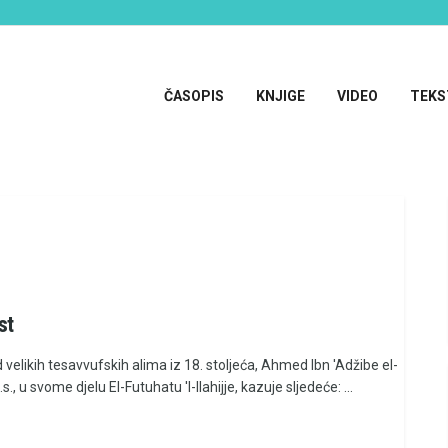
ČASOPIS
KNJIGE
VIDEO
TEKS
st
velikih tesavvufskih alima iz 18. stoljeća, Ahmed Ibn 'Adžibe el-
.s., u svome djelu El-Futuhatu 'l-Ilahijje, kazuje sljedeće: ...