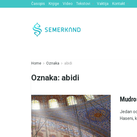
Časopis
Knjige
Video
Tekstovi
Vaktija
Kontakt
Home
Oznaka
abidi
Oznaka:
abidi
Mudro
Jedan od 
Haseni, k