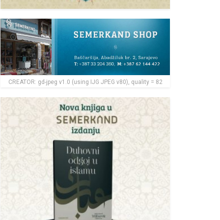
CREATOR: gd-jpeg v1.0 (using IJG JPEG v80), quality = 82