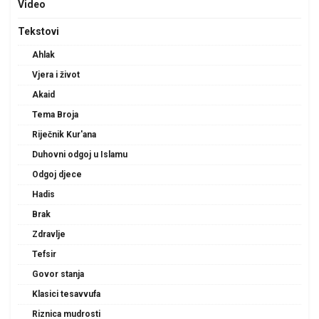
Video
Tekstovi
Ahlak
Vjera i život
Akaid
Tema Broja
Riječnik Kur'ana
Duhovni odgoj u Islamu
Odgoj djece
Hadis
Brak
Zdravlje
Tefsir
Govor stanja
Klasici tesavvufa
Riznica mudrosti