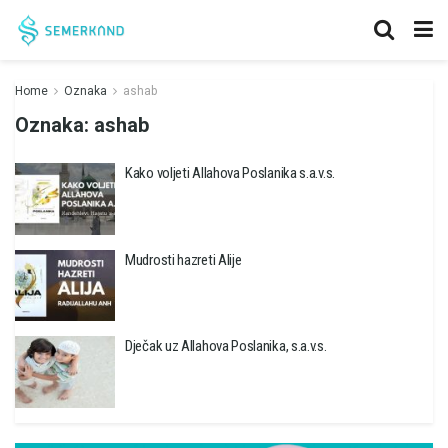
Home
Oznaka
ashab
Oznaka:
ashab
Kako voljeti Allahova Poslanika s.a.v.s.
Mudrosti hazreti Alije
Dječak uz Allahova Poslanika, s.a.v.s.