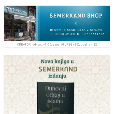
CREATOR: gd-jpeg v1.0 (using IJG JPEG v80), quality = 82