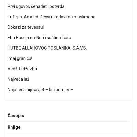
Prvi ugovor, šehadet i potvrda
Tufejl b. Amr ed-Devsi u redovima muslimana
Dokazi za tevessul
Ebu Husejn en-Nuri i suština îsâra
HUTBE ALLAHOVOG POSLANIKA, S.A.V.S.
Imaj granicu!
Vedžd i džezba
Najveća laž
Najutjecajniji savjet – biti primjer –
Časopis
Knjige