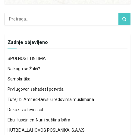
Zadnje objavljeno
SPOLNOST I INTIMA
Na koga se Žališ?
Samokritika
Prvi ugovor, šehadet i potvrda
Tufejl b. Amr ed-Devsi u redovima muslimana
Dokazi za tevessul
Ebu Husejn en-Nuri i suština îsâra
HUTBE ALLAHOVOG POSLANIKA, S.A.V.S.