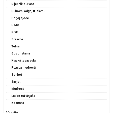
Riječnik Kur'ana
Duhovni odgoj u Islamu
Odgoj djece
Hadis
Brak
Zdravlje
Tefsir
Govor stanja
Klasici tesavvufa
Riznica mudrosti
Sohbet
Savjeti
Mudrost
Latice ružičnjaka
Kolumna
Vaktija