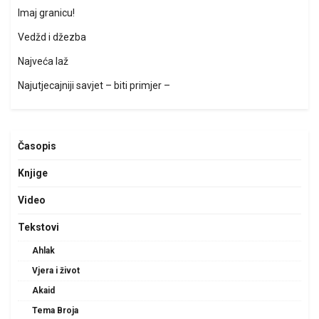
Imaj granicu!
Vedžd i džezba
Najveća laž
Najutjecajniji savjet – biti primjer –
Časopis
Knjige
Video
Tekstovi
Ahlak
Vjera i život
Akaid
Tema Broja