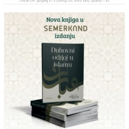
CREATOR: gd-jpeg v1.0 (using IJG JPEG v80), quality = 82