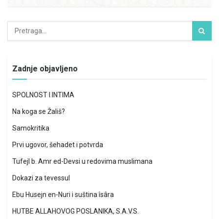
Zadnje objavljeno
SPOLNOST I INTIMA
Na koga se Žališ?
Samokritika
Prvi ugovor, šehadet i potvrda
Tufejl b. Amr ed-Devsi u redovima muslimana
Dokazi za tevessul
Ebu Husejn en-Nuri i suština îsâra
HUTBE ALLAHOVOG POSLANIKA, S.A.V.S.