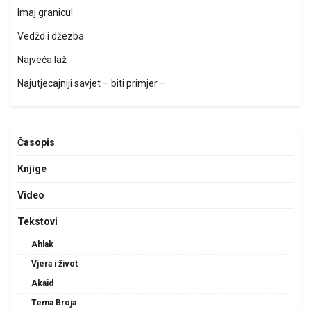
Imaj granicu!
Vedžd i džezba
Najveća laž
Najutjecajniji savjet – biti primjer –
Časopis
Knjige
Video
Tekstovi
Ahlak
Vjera i život
Akaid
Tema Broja