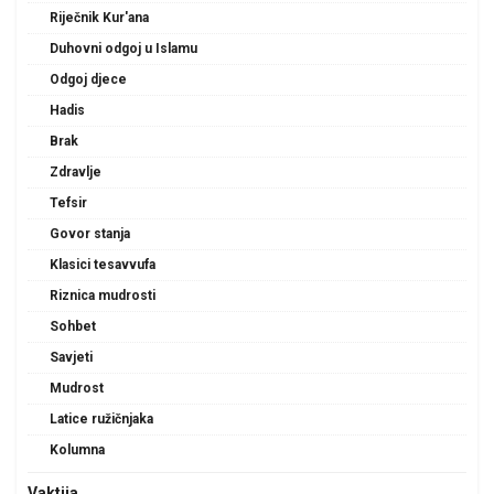
Riječnik Kur'ana
Duhovni odgoj u Islamu
Odgoj djece
Hadis
Brak
Zdravlje
Tefsir
Govor stanja
Klasici tesavvufa
Riznica mudrosti
Sohbet
Savjeti
Mudrost
Latice ružičnjaka
Kolumna
Vaktija