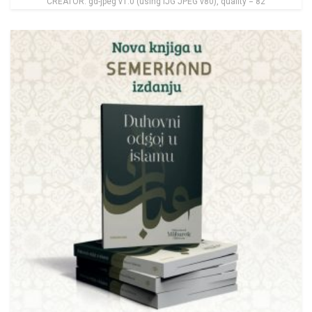
CREATOR: gd-jpeg v1.0 (using IJG JPEG v80), quality = 82