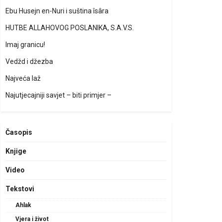
Ebu Husejn en-Nuri i suština îsâra
HUTBE ALLAHOVOG POSLANIKA, S.A.V.S.
Imaj granicu!
Vedžd i džezba
Najveća laž
Najutjecajniji savjet – biti primjer –
Časopis
Knjige
Video
Tekstovi
Ahlak
Vjera i život