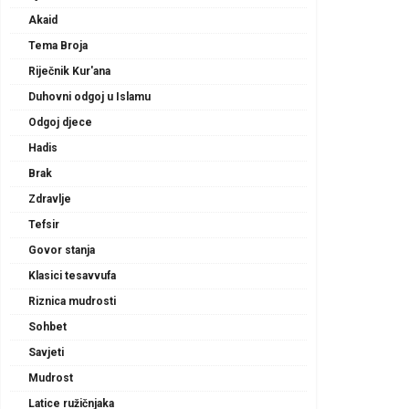
Akaid
Tema Broja
Riječnik Kur'ana
Duhovni odgoj u Islamu
Odgoj djece
Hadis
Brak
Zdravlje
Tefsir
Govor stanja
Klasici tesavvufa
Riznica mudrosti
Sohbet
Savjeti
Mudrost
Latice ružičnjaka