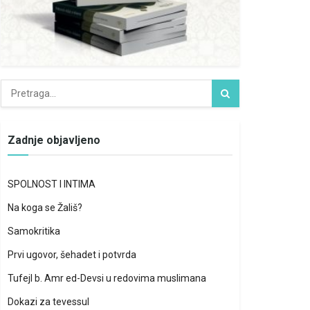
Zadnje objavljeno
SPOLNOST I INTIMA
Na koga se Žališ?
Samokritika
Prvi ugovor, šehadet i potvrda
Tufejl b. Amr ed-Devsi u redovima muslimana
Dokazi za tevessul