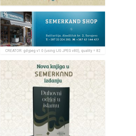
CREATOR: gd-jpeg v1.0 (using IJG JPEG v80), quality = 82