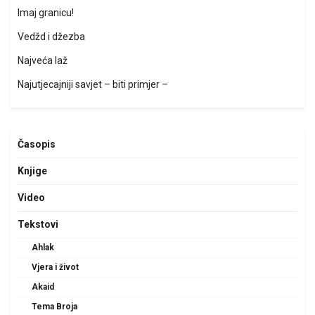
Imaj granicu!
Vedžd i džezba
Najveća laž
Najutjecajniji savjet – biti primjer –
Časopis
Knjige
Video
Tekstovi
Ahlak
Vjera i život
Akaid
Tema Broja