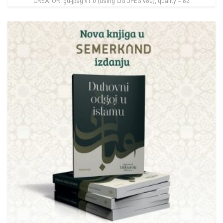
CREATOR: gd-jpeg v1.0 (using IJG JPEG v80), quality = 82