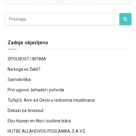
Zadnje objavljeno
SPOLNOST I INTIMA
Na koga se Žališ?
Samokritika
Prvi ugovor, šehadet i potvrda
Tufejl b. Amr ed-Devsi u redovima muslimana
Dokazi za tevessul
Ebu Husejn en-Nuri i suština îsâra
HUTBE ALLAHOVOG POSLANIKA, S.A.V.S.