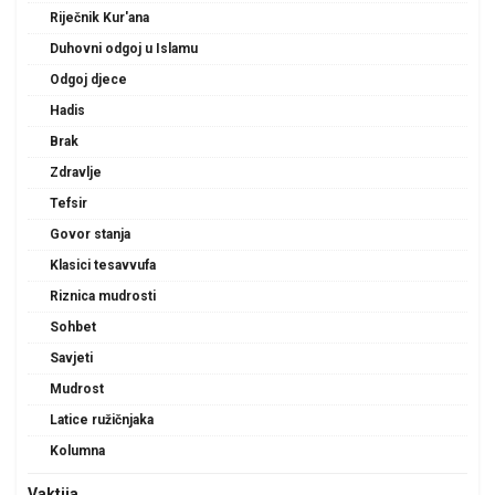
Riječnik Kur'ana
Duhovni odgoj u Islamu
Odgoj djece
Hadis
Brak
Zdravlje
Tefsir
Govor stanja
Klasici tesavvufa
Riznica mudrosti
Sohbet
Savjeti
Mudrost
Latice ružičnjaka
Kolumna
Vaktija