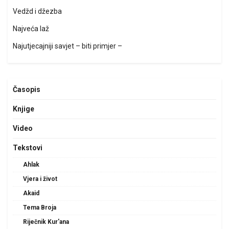
Vedžd i džezba
Najveća laž
Najutjecajniji savjet – biti primjer –
Časopis
Knjige
Video
Tekstovi
Ahlak
Vjera i život
Akaid
Tema Broja
Riječnik Kur'ana