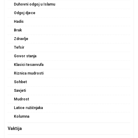
Duhovni odgoj u Islamu
Odgoj djece
Hadis
Brak
Zdravlje
Tefsir
Govor stanja
Klasici tesavvufa
Riznica mudrosti
Sohbet
Savjeti
Mudrost
Latice ružičnjaka
Kolumna
Vaktija