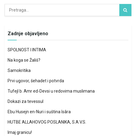
Zadnje objavljeno
SPOLNOST I INTIMA
Na koga se Žališ?
Samokritika
Prvi ugovor, šehadet i potvrda
Tufejl b. Amr ed-Devsi u redovima muslimana
Dokazi za tevessul
Ebu Husejn en-Nuri i suština îsâra
HUTBE ALLAHOVOG POSLANIKA, S.A.V.S.
Imaj granicu!