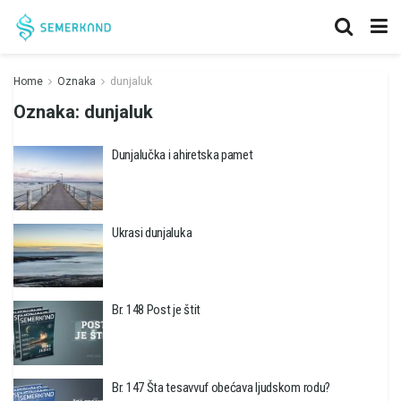
Home
Oznaka
dunjaluk
Oznaka:
dunjaluk
Dunjalučka i ahiretska pamet
Ukrasi dunjaluka
Br. 148 Post je štit
Br. 147 Šta tesavvuf obećava ljudskom rodu?