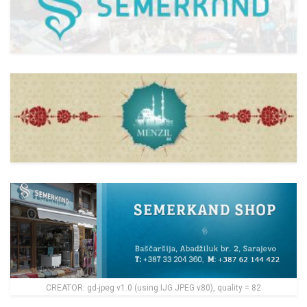
CREATOR: gd-jpeg v1.0 (using IJG JPEG v80), quality = 82