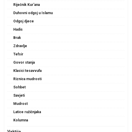
Riječnik Kur'ana
Duhovni odgoj u Islamu
Odgoj djece
Hadis
Brak
Zdravlje
Tefsir
Govor stanja
Klasici tesavvufa
Riznica mudrosti
Sohbet
Savjeti
Mudrost
Latice ružičnjaka
Kolumna
Vaktija