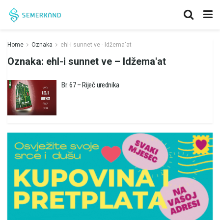
Home
Oznaka
ehl-i sunnet ve - ldžema'at
Oznaka:
ehl-i sunnet ve – ldžema'at
Br. 67 – Riječ urednika