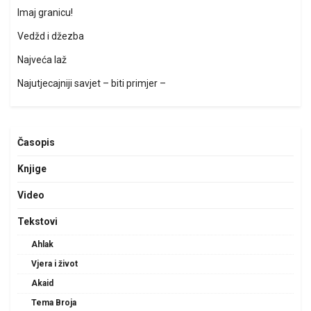
Imaj granicu!
Vedžd i džezba
Najveća laž
Najutjecajniji savjet – biti primjer –
Časopis
Knjige
Video
Tekstovi
Ahlak
Vjera i život
Akaid
Tema Broja