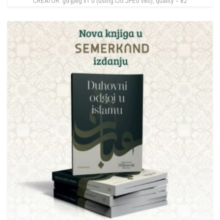
CREATOR: gd-jpeg v1.0 (using IJG JPEG v80), quality = 82