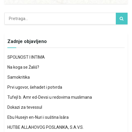
Zadnje objavljeno
SPOLNOST I INTIMA
Na koga se Žališ?
Samokritika
Prvi ugovor, šehadet i potvrda
Tufejl b. Amr ed-Devsi u redovima muslimana
Dokazi za tevessul
Ebu Husejn en-Nuri i suština îsâra
HUTBE ALLAHOVOG POSLANIKA, S.A.V.S.