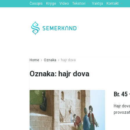
Časopis
Knjige
Video
Tekstovi
Vaktija
Kontakt
Home
Oznaka
hajr dova
Oznaka:
hajr dova
Br. 45 
Hajr dov
provozati