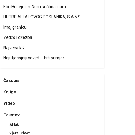
Ebu Husejn en-Nuri i suština îsâra
HUTBE ALLAHOVOG POSLANIKA, S.A.V.S.
Imaj granicu!
Vedžd i džezba
Najveća laž
Najutjecajniji savjet – biti primjer –
Časopis
Knjige
Video
Tekstovi
Ahlak
Vjera i život