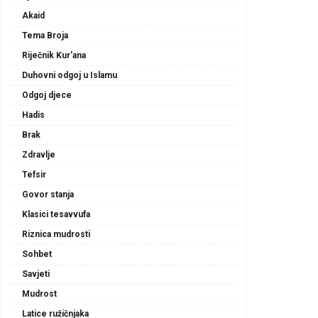
Akaid
Tema Broja
Riječnik Kur'ana
Duhovni odgoj u Islamu
Odgoj djece
Hadis
Brak
Zdravlje
Tefsir
Govor stanja
Klasici tesavvufa
Riznica mudrosti
Sohbet
Savjeti
Mudrost
Latice ružičnjaka