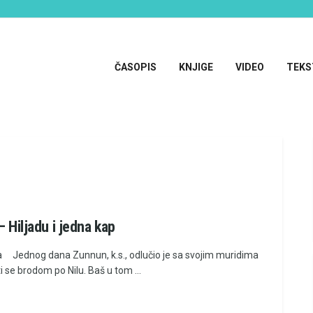
ČASOPIS
KNJIGE
VIDEO
TEKS
– Hiljadu i jedna kap
a Jednog dana Zunnun, k.s., odlučio je sa svojim muridima
 se brodom po Nilu. Baš u tom ...