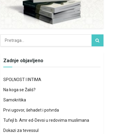
Zadnje objavljeno
SPOLNOST I INTIMA
Na koga se Žališ?
Samokritika
Prvi ugovor, šehadet i potvrda
Tufejl b. Amr ed-Devsi u redovima muslimana
Dokazi za tevessul