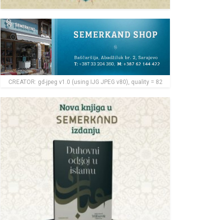
CREATOR: gd-jpeg v1.0 (using IJG JPEG v80), quality = 82