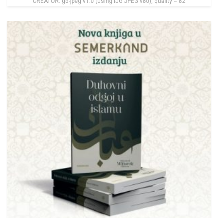
CREATOR: gd-jpeg v1.0 (using IJG JPEG v80), quality = 82