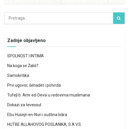
Zadnje objavljeno
SPOLNOST I INTIMA
Na koga se Žališ?
Samokritika
Prvi ugovor, šehadet i potvrda
Tufejl b. Amr ed-Devsi u redovima muslimana
Dokazi za tevessul
Ebu Husejn en-Nuri i suština îsâra
HUTBE ALLAHOVOG POSLANIKA, S.A.V.S.