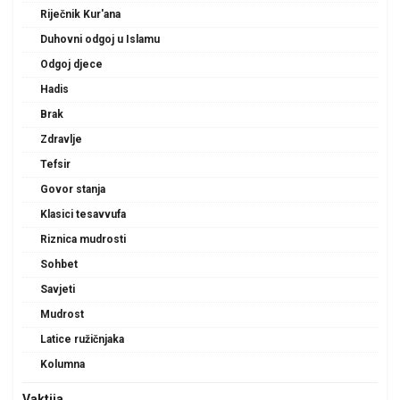
Riječnik Kur'ana
Duhovni odgoj u Islamu
Odgoj djece
Hadis
Brak
Zdravlje
Tefsir
Govor stanja
Klasici tesavvufa
Riznica mudrosti
Sohbet
Savjeti
Mudrost
Latice ružičnjaka
Kolumna
Vaktija