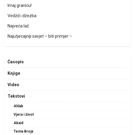
Imaj granicu!
Vedžd i džezba
Najveća laž
Najutjecajniji savjet – biti primjer –
Časopis
Knjige
Video
Tekstovi
Ahlak
Vjera i život
Akaid
Tema Broja