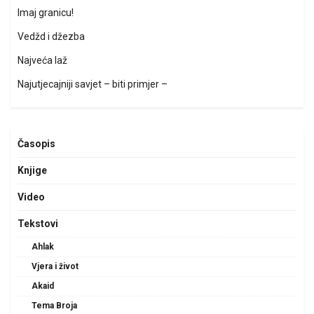
Imaj granicu!
Vedžd i džezba
Najveća laž
Najutjecajniji savjet – biti primjer –
Časopis
Knjige
Video
Tekstovi
Ahlak
Vjera i život
Akaid
Tema Broja