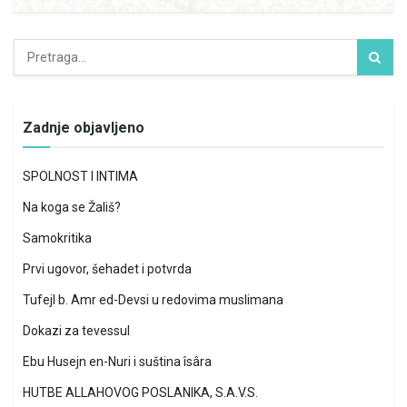
Zadnje objavljeno
SPOLNOST I INTIMA
Na koga se Žališ?
Samokritika
Prvi ugovor, šehadet i potvrda
Tufejl b. Amr ed-Devsi u redovima muslimana
Dokazi za tevessul
Ebu Husejn en-Nuri i suština îsâra
HUTBE ALLAHOVOG POSLANIKA, S.A.V.S.