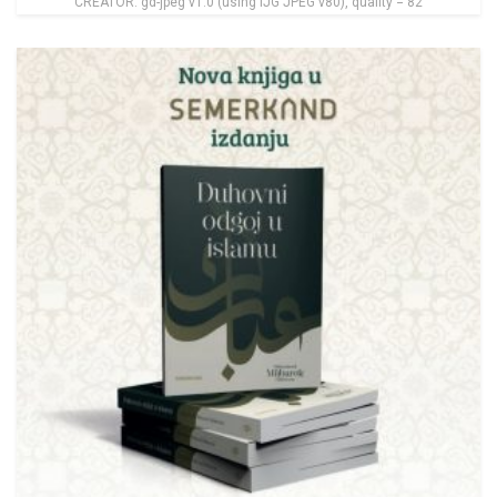
CREATOR: gd-jpeg v1.0 (using IJG JPEG v80), quality = 82