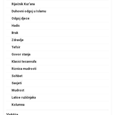
Riječnik Kur'ana
Duhovni odgoj u Islamu
Odgoj djece
Hadis
Brak
Zdravlje
Tefsir
Govor stanja
Klasici tesavvufa
Riznica mudrosti
Sohbet
Savjeti
Mudrost
Latice ružičnjaka
Kolumna
Vaktija