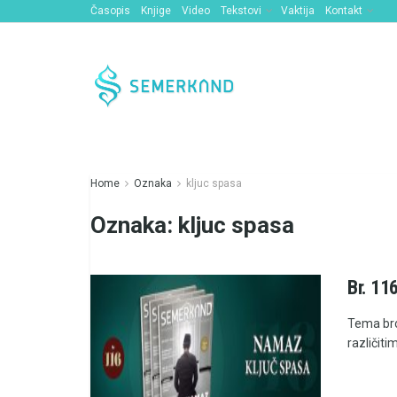
Časopis
Knjige
Video
Tekstovi
Vaktija
Kontakt
Home
Oznaka
kljuc spasa
Oznaka:
kljuc spasa
Br. 11
Tema bro
različiti