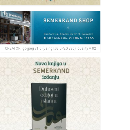
CREATOR: gd-jpeg v1.0 (using IJG JPEG v80), quality = 82