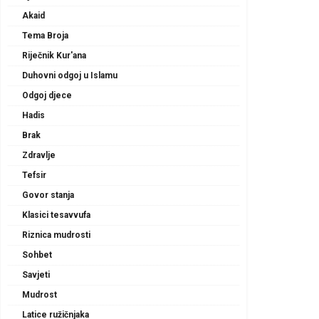
Akaid
Tema Broja
Riječnik Kur'ana
Duhovni odgoj u Islamu
Odgoj djece
Hadis
Brak
Zdravlje
Tefsir
Govor stanja
Klasici tesavvufa
Riznica mudrosti
Sohbet
Savjeti
Mudrost
Latice ružičnjaka