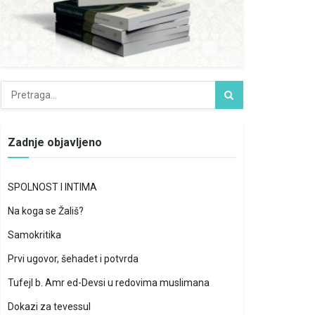
Zadnje objavljeno
SPOLNOST I INTIMA
Na koga se Žališ?
Samokritika
Prvi ugovor, šehadet i potvrda
Tufejl b. Amr ed-Devsi u redovima muslimana
Dokazi za tevessul