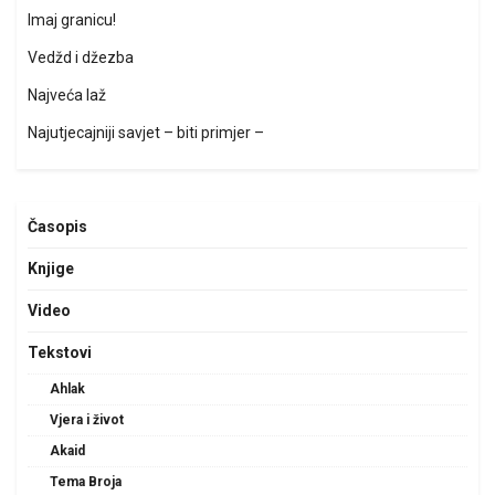
Imaj granicu!
Vedžd i džezba
Najveća laž
Najutjecajniji savjet – biti primjer –
Časopis
Knjige
Video
Tekstovi
Ahlak
Vjera i život
Akaid
Tema Broja