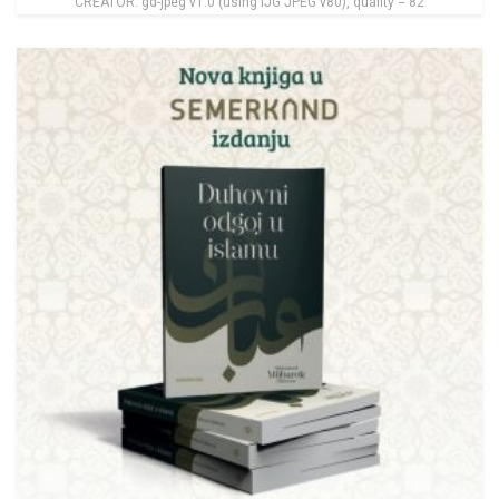
CREATOR: gd-jpeg v1.0 (using IJG JPEG v80), quality = 82