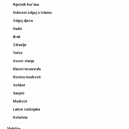
Riječnik Kur'ana
Duhovni odgoj u Islamu
Odgoj djece
Hadis
Brak
Zdravlje
Tefsir
Govor stanja
Klasici tesavvufa
Riznica mudrosti
Sohbet
Savjeti
Mudrost
Latice ružičnjaka
Kolumna
Vaktija