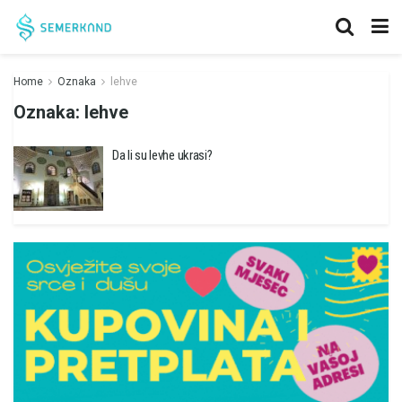
Home
Oznaka
lehve
Oznaka:
lehve
Da li su levhe ukrasi?