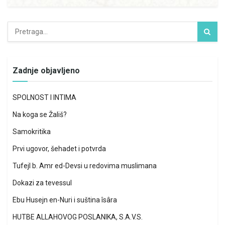
Zadnje objavljeno
SPOLNOST I INTIMA
Na koga se Žališ?
Samokritika
Prvi ugovor, šehadet i potvrda
Tufejl b. Amr ed-Devsi u redovima muslimana
Dokazi za tevessul
Ebu Husejn en-Nuri i suština îsâra
HUTBE ALLAHOVOG POSLANIKA, S.A.V.S.