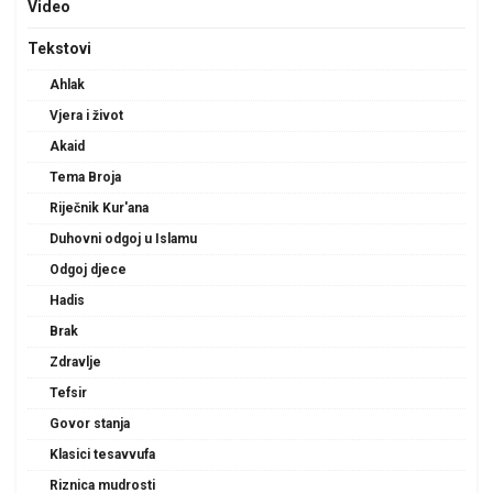
Video
Tekstovi
Ahlak
Vjera i život
Akaid
Tema Broja
Riječnik Kur'ana
Duhovni odgoj u Islamu
Odgoj djece
Hadis
Brak
Zdravlje
Tefsir
Govor stanja
Klasici tesavvufa
Riznica mudrosti