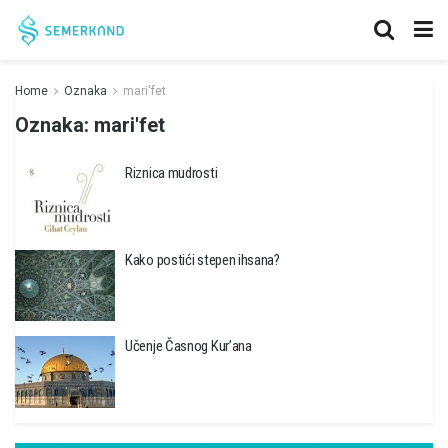
Home
Oznaka
mari'fet
Oznaka:
mari'fet
Riznica mudrosti
Kako postići stepen ihsana?
Učenje Časnog Kur’ana