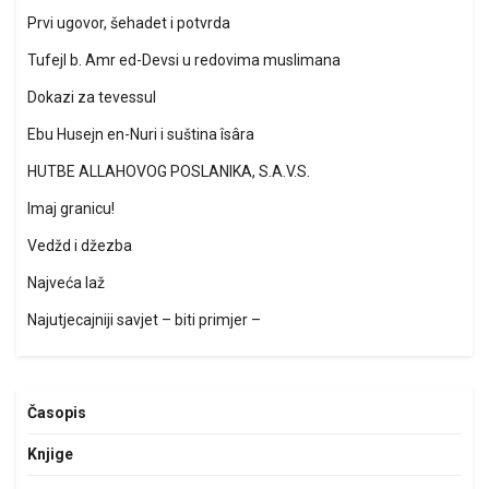
Prvi ugovor, šehadet i potvrda
Tufejl b. Amr ed-Devsi u redovima muslimana
Dokazi za tevessul
Ebu Husejn en-Nuri i suština îsâra
HUTBE ALLAHOVOG POSLANIKA, S.A.V.S.
Imaj granicu!
Vedžd i džezba
Najveća laž
Najutjecajniji savjet – biti primjer –
Časopis
Knjige