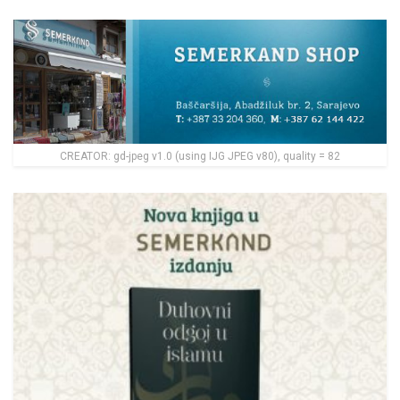
CREATOR: gd-jpeg v1.0 (using IJG JPEG v80), quality = 82