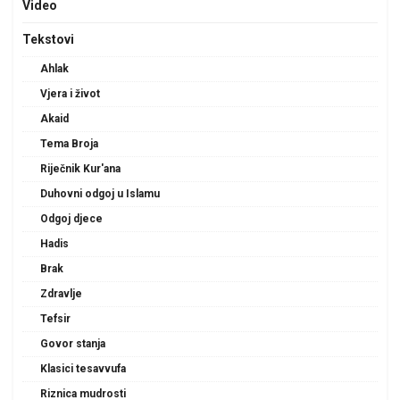
Video
Tekstovi
Ahlak
Vjera i život
Akaid
Tema Broja
Riječnik Kur'ana
Duhovni odgoj u Islamu
Odgoj djece
Hadis
Brak
Zdravlje
Tefsir
Govor stanja
Klasici tesavvufa
Riznica mudrosti