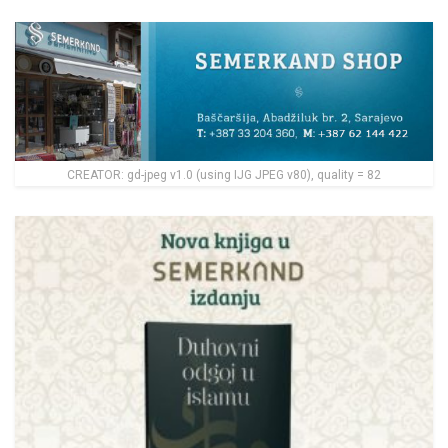
CREATOR: gd-jpeg v1.0 (using IJG JPEG v80), quality = 82