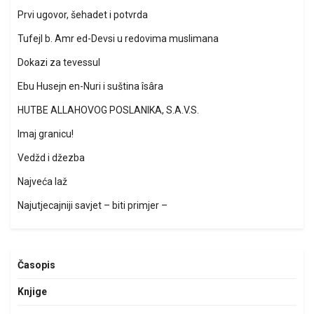
Prvi ugovor, šehadet i potvrda
Tufejl b. Amr ed-Devsi u redovima muslimana
Dokazi za tevessul
Ebu Husejn en-Nuri i suština îsâra
HUTBE ALLAHOVOG POSLANIKA, S.A.V.S.
Imaj granicu!
Vedžd i džezba
Najveća laž
Najutjecajniji savjet – biti primjer –
Časopis
Knjige