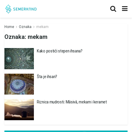
Home
Oznaka
mekam
Oznaka:
mekam
Kako postići stepen ihsana?
Šta je ihsan?
Riznica mudrosti: Mâsivâ, mekam i keramet