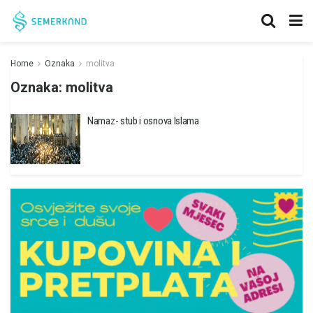
Home
Oznaka
molitva
Oznaka:
molitva
Namaz- stub i osnova Islama