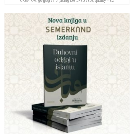
CREATOR: gd-jpeg v1.0 (using IJG JPEG v80), quality = 82