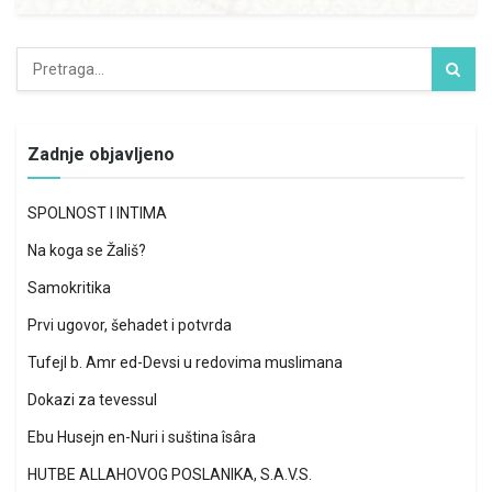
Zadnje objavljeno
SPOLNOST I INTIMA
Na koga se Žališ?
Samokritika
Prvi ugovor, šehadet i potvrda
Tufejl b. Amr ed-Devsi u redovima muslimana
Dokazi za tevessul
Ebu Husejn en-Nuri i suština îsâra
HUTBE ALLAHOVOG POSLANIKA, S.A.V.S.