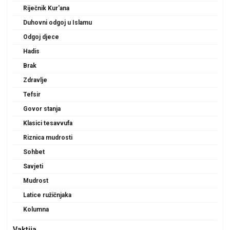
Riječnik Kur'ana
Duhovni odgoj u Islamu
Odgoj djece
Hadis
Brak
Zdravlje
Tefsir
Govor stanja
Klasici tesavvufa
Riznica mudrosti
Sohbet
Savjeti
Mudrost
Latice ružičnjaka
Kolumna
Vaktija