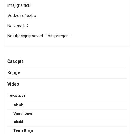
Imaj granicu!
Vedžd i džezba
Najveća laž
Najutjecajniji savjet – biti primjer –
Časopis
Knjige
Video
Tekstovi
Ahlak
Vjera i život
Akaid
Tema Broja