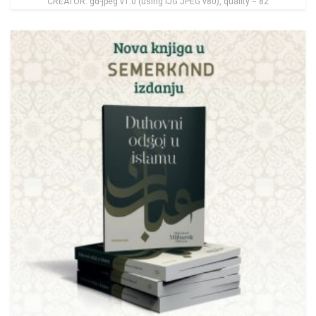
CREATOR: gd-jpeg v1.0 (using IJG JPEG v80), quality = 82