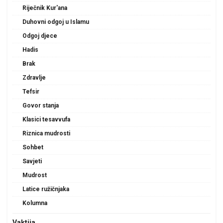
Riječnik Kur'ana
Duhovni odgoj u Islamu
Odgoj djece
Hadis
Brak
Zdravlje
Tefsir
Govor stanja
Klasici tesavvufa
Riznica mudrosti
Sohbet
Savjeti
Mudrost
Latice ružičnjaka
Kolumna
Vaktija