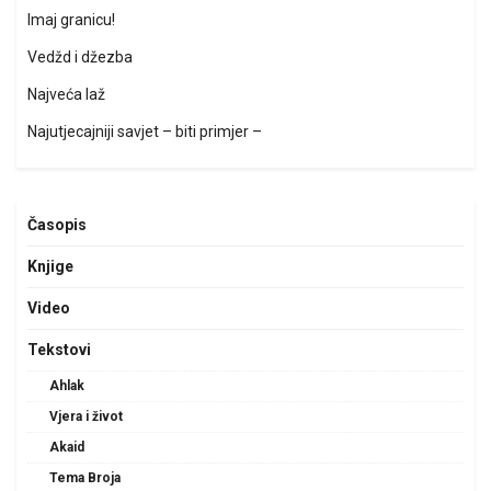
Imaj granicu!
Vedžd i džezba
Najveća laž
Najutjecajniji savjet – biti primjer –
Časopis
Knjige
Video
Tekstovi
Ahlak
Vjera i život
Akaid
Tema Broja