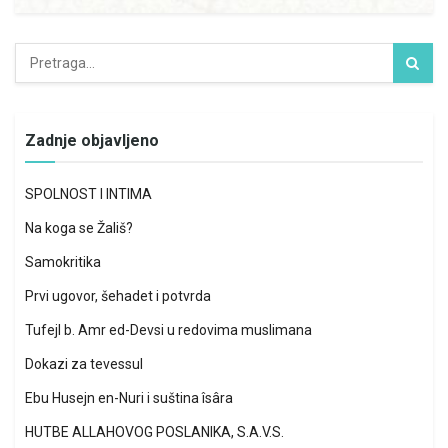
Zadnje objavljeno
SPOLNOST I INTIMA
Na koga se Žališ?
Samokritika
Prvi ugovor, šehadet i potvrda
Tufejl b. Amr ed-Devsi u redovima muslimana
Dokazi za tevessul
Ebu Husejn en-Nuri i suština îsâra
HUTBE ALLAHOVOG POSLANIKA, S.A.V.S.