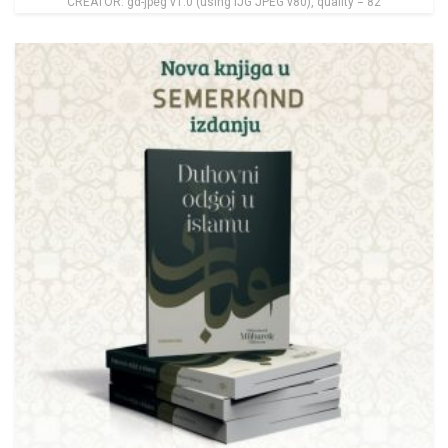
CREATOR: gd-jpeg v1.0 (using IJG JPEG v80), quality = 82