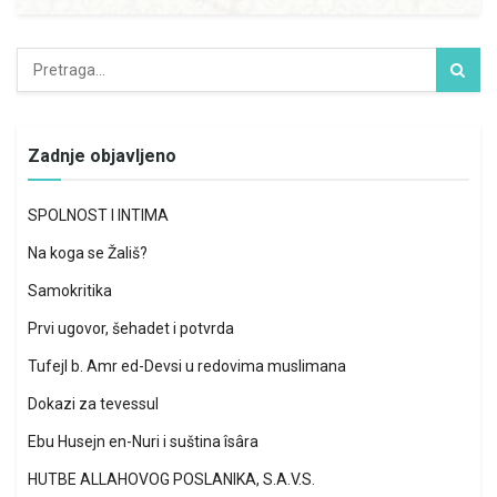
Zadnje objavljeno
SPOLNOST I INTIMA
Na koga se Žališ?
Samokritika
Prvi ugovor, šehadet i potvrda
Tufejl b. Amr ed-Devsi u redovima muslimana
Dokazi za tevessul
Ebu Husejn en-Nuri i suština îsâra
HUTBE ALLAHOVOG POSLANIKA, S.A.V.S.