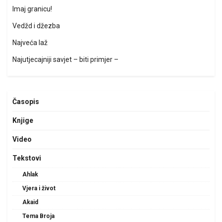
Imaj granicu!
Vedžd i džezba
Najveća laž
Najutjecajniji savjet – biti primjer –
Časopis
Knjige
Video
Tekstovi
Ahlak
Vjera i život
Akaid
Tema Broja