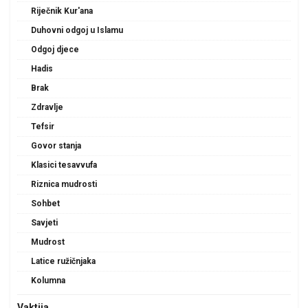
Riječnik Kur'ana
Duhovni odgoj u Islamu
Odgoj djece
Hadis
Brak
Zdravlje
Tefsir
Govor stanja
Klasici tesavvufa
Riznica mudrosti
Sohbet
Savjeti
Mudrost
Latice ružičnjaka
Kolumna
Vaktija