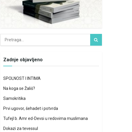
Zadnje objavljeno
SPOLNOST I INTIMA
Na koga se Žališ?
Samokritika
Prvi ugovor, šehadet i potvrda
Tufejl b. Amr ed-Devsi u redovima muslimana
Dokazi za tevessul