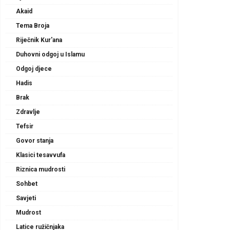
Akaid
Tema Broja
Riječnik Kur'ana
Duhovni odgoj u Islamu
Odgoj djece
Hadis
Brak
Zdravlje
Tefsir
Govor stanja
Klasici tesavvufa
Riznica mudrosti
Sohbet
Savjeti
Mudrost
Latice ružičnjaka