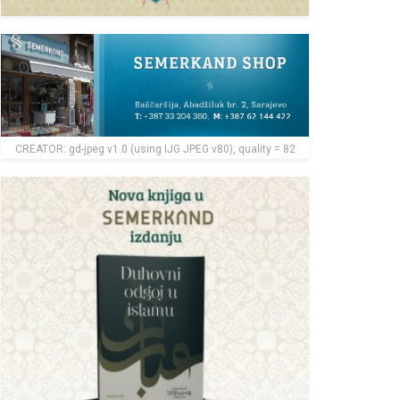
CREATOR: gd-jpeg v1.0 (using IJG JPEG v80), quality = 82