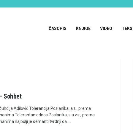
ČASOPIS
KNJIGE
VIDEO
TEKS
 – Sohbet
 Zuhdija Adilović Tolerancija Poslanika, a.s., prema
anima Tolerantan odnos Poslanika, s.a.v.s., prema
nima najbolji je demanti tvrdnji da ...