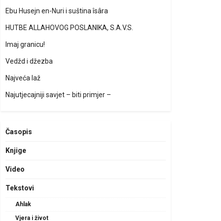
Ebu Husejn en-Nuri i suština îsâra
HUTBE ALLAHOVOG POSLANIKA, S.A.V.S.
Imaj granicu!
Vedžd i džezba
Najveća laž
Najutjecajniji savjet – biti primjer –
Časopis
Knjige
Video
Tekstovi
Ahlak
Vjera i život