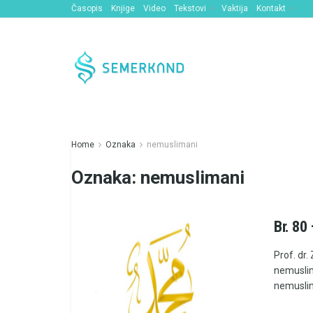
Časopis
Knjige
Video
Tekstovi
Vaktija
Kontakt
Home
Oznaka
nemuslimani
Oznaka:
nemuslimani
Br. 80
Prof. dr.
nemuslim
nemuslima