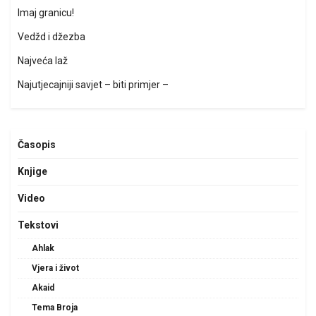
Imaj granicu!
Vedžd i džezba
Najveća laž
Najutjecajniji savjet – biti primjer –
Časopis
Knjige
Video
Tekstovi
Ahlak
Vjera i život
Akaid
Tema Broja