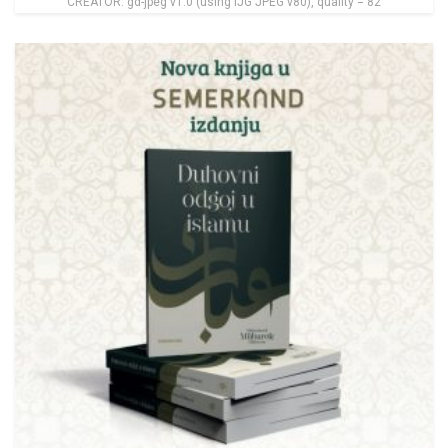
CREATOR: gd-jpeg v1.0 (using IJG JPEG v80), quality = 82