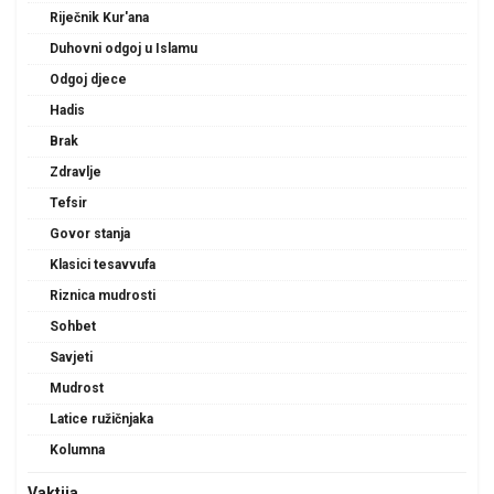
Riječnik Kur'ana
Duhovni odgoj u Islamu
Odgoj djece
Hadis
Brak
Zdravlje
Tefsir
Govor stanja
Klasici tesavvufa
Riznica mudrosti
Sohbet
Savjeti
Mudrost
Latice ružičnjaka
Kolumna
Vaktija