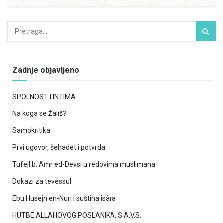
Zadnje objavljeno
SPOLNOST I INTIMA
Na koga se Žališ?
Samokritika
Prvi ugovor, šehadet i potvrda
Tufejl b. Amr ed-Devsi u redovima muslimana
Dokazi za tevessul
Ebu Husejn en-Nuri i suština îsâra
HUTBE ALLAHOVOG POSLANIKA, S.A.V.S.