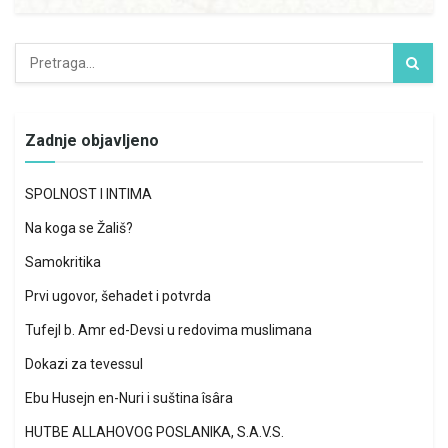
Zadnje objavljeno
SPOLNOST I INTIMA
Na koga se Žališ?
Samokritika
Prvi ugovor, šehadet i potvrda
Tufejl b. Amr ed-Devsi u redovima muslimana
Dokazi za tevessul
Ebu Husejn en-Nuri i suština îsâra
HUTBE ALLAHOVOG POSLANIKA, S.A.V.S.