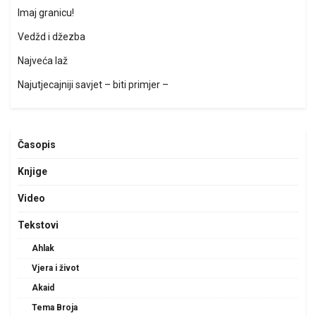
Imaj granicu!
Vedžd i džezba
Najveća laž
Najutjecajniji savjet – biti primjer –
Časopis
Knjige
Video
Tekstovi
Ahlak
Vjera i život
Akaid
Tema Broja