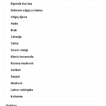
Riječnik Kur'ana
Duhovni odgoj u Islamu
Odgoj djece
Hadis
Brak
Zdravlje
Tefsir
Govor stanja
Klasici tesavvufa
Riznica mudrosti
Sohbet
Savjeti
Mudrost
Latice ružičnjaka
Kolumna
Vaktija