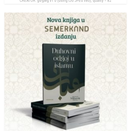
CREATOR: gd-jpeg v1.0 (using IJG JPEG v80), quality = 82