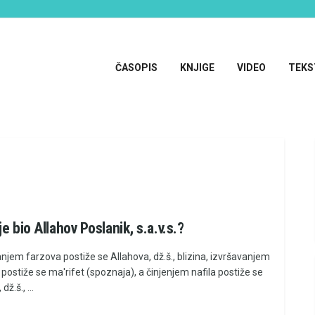
ČASOPIS
KNJIGE
VIDEO
TEKS
e bio Allahov Poslanik, s.a.v.s.?
njem farzova postiže se Allahova, dž.š., blizina, izvršavanjem
postiže se ma'rifet (spoznaja), a činjenjem nafila postiže se
dž.š., ...