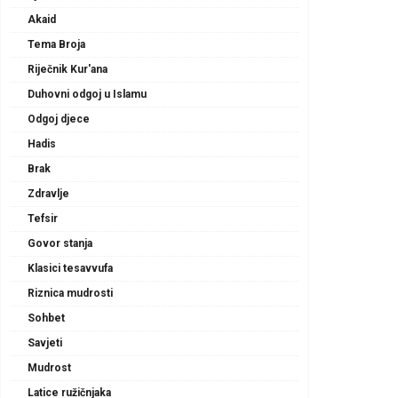
Akaid
Tema Broja
Riječnik Kur'ana
Duhovni odgoj u Islamu
Odgoj djece
Hadis
Brak
Zdravlje
Tefsir
Govor stanja
Klasici tesavvufa
Riznica mudrosti
Sohbet
Savjeti
Mudrost
Latice ružičnjaka