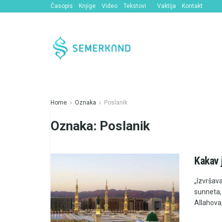
Časopis
Knjige
Video
Tekstovi
Vaktija
Kontakt
Home
Oznaka
Poslanik
Oznaka:
Poslanik
Kakav j
„Izvršava
sunneta, 
Allahova, 