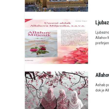
Ljubaz
Ljubaznos
Allahov M
prefinjen
Allahov
Ashab po
dok je All