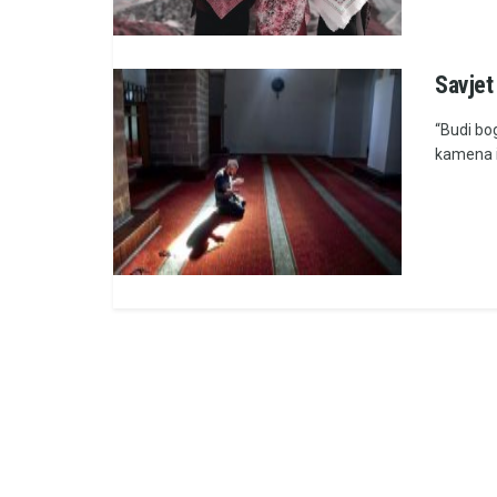
Savjet 
“Budi bo
kamena i 