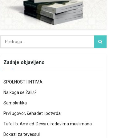
Zadnje objavljeno
SPOLNOST I INTIMA
Na koga se Žališ?
Samokritika
Prvi ugovor, šehadet i potvrda
Tufejl b. Amr ed-Devsi u redovima muslimana
Dokazi za tevessul