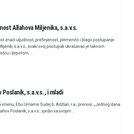
nost Allahova Miljenika, s.a.v.s.
t znači uljudnost, prefinjenost, plemenito i blago postupanje.
iljenik, s.a.v.s., svaki svoj postupak ukrašavao je takvom
ošću i ljepotom, ...
 Poslanik, s.a.v.s., i mladi
 imenu, Ebu Umame Sudej b. Adžlan, r.a., prenosi: „Jednog dana
ahov Poslanik, s.a.v.s., sjedio sa svojim ...