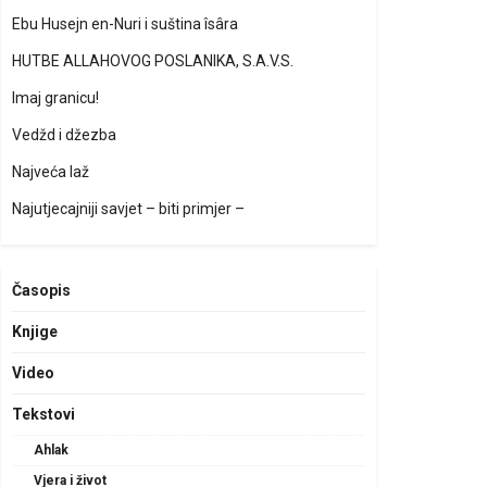
Ebu Husejn en-Nuri i suština îsâra
HUTBE ALLAHOVOG POSLANIKA, S.A.V.S.
Imaj granicu!
Vedžd i džezba
Najveća laž
Najutjecajniji savjet – biti primjer –
Časopis
Knjige
Video
Tekstovi
Ahlak
Vjera i život