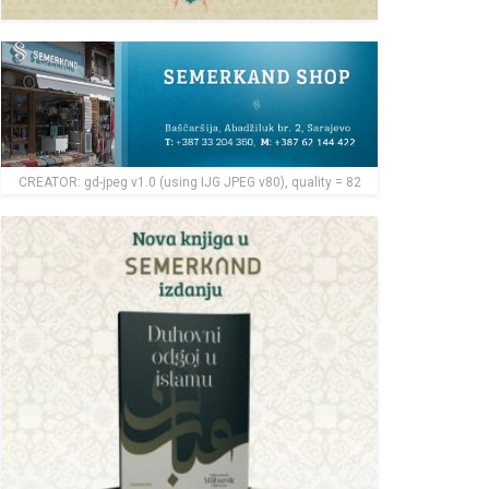
CREATOR: gd-jpeg v1.0 (using IJG JPEG v80), quality = 82