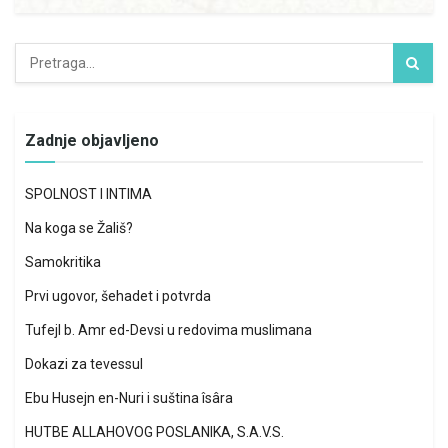
Zadnje objavljeno
SPOLNOST I INTIMA
Na koga se Žališ?
Samokritika
Prvi ugovor, šehadet i potvrda
Tufejl b. Amr ed-Devsi u redovima muslimana
Dokazi za tevessul
Ebu Husejn en-Nuri i suština îsâra
HUTBE ALLAHOVOG POSLANIKA, S.A.V.S.