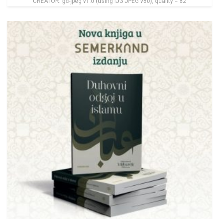
CREATOR: gd-jpeg v1.0 (using IJG JPEG v80), quality = 82