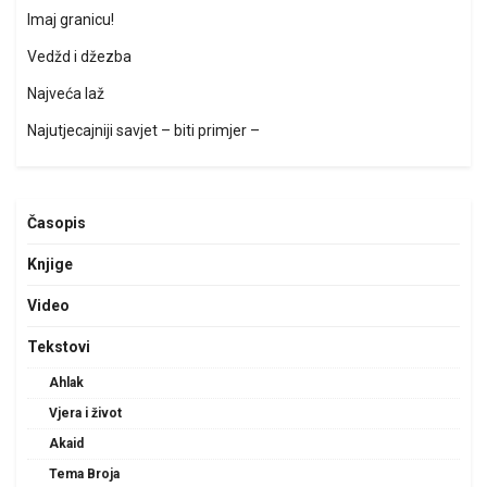
Imaj granicu!
Vedžd i džezba
Najveća laž
Najutjecajniji savjet – biti primjer –
Časopis
Knjige
Video
Tekstovi
Ahlak
Vjera i život
Akaid
Tema Broja