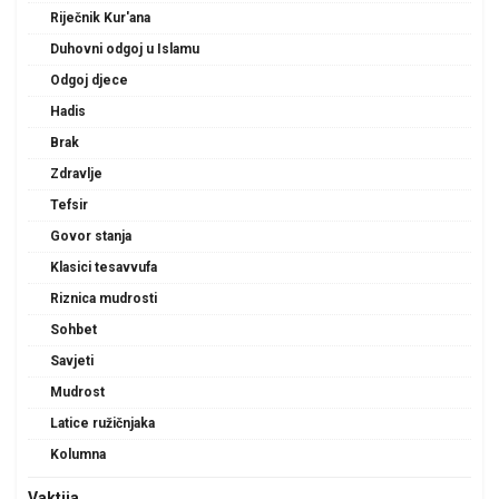
Riječnik Kur'ana
Duhovni odgoj u Islamu
Odgoj djece
Hadis
Brak
Zdravlje
Tefsir
Govor stanja
Klasici tesavvufa
Riznica mudrosti
Sohbet
Savjeti
Mudrost
Latice ružičnjaka
Kolumna
Vaktija