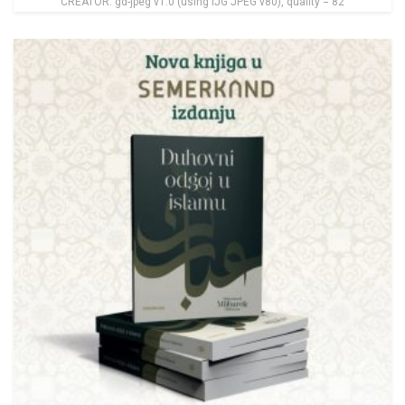
CREATOR: gd-jpeg v1.0 (using IJG JPEG v80), quality = 82