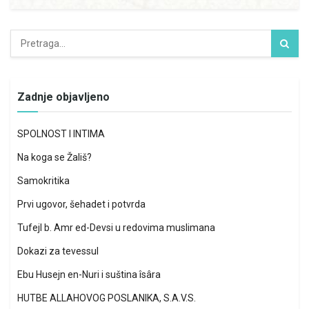
Zadnje objavljeno
SPOLNOST I INTIMA
Na koga se Žališ?
Samokritika
Prvi ugovor, šehadet i potvrda
Tufejl b. Amr ed-Devsi u redovima muslimana
Dokazi za tevessul
Ebu Husejn en-Nuri i suština îsâra
HUTBE ALLAHOVOG POSLANIKA, S.A.V.S.