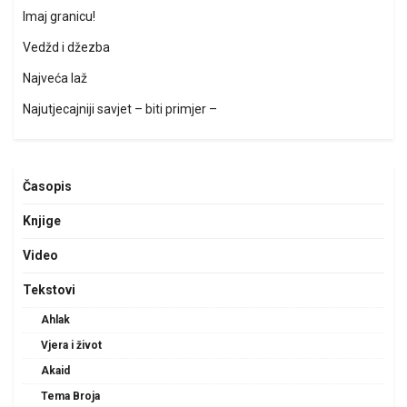
Imaj granicu!
Vedžd i džezba
Najveća laž
Najutjecajniji savjet – biti primjer –
Časopis
Knjige
Video
Tekstovi
Ahlak
Vjera i život
Akaid
Tema Broja