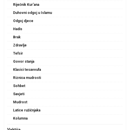
Riječnik Kur'ana
Duhovni odgoj u Islamu
Odgoj djece
Hadis
Brak
Zdravlje
Tefsir
Govor stanja
Klasici tesavvufa
Riznica mudrosti
Sohbet
Savjeti
Mudrost
Latice ružičnjaka
Kolumna
Vaktija