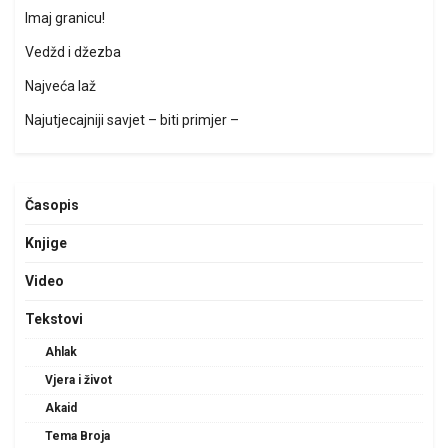
Imaj granicu!
Vedžd i džezba
Najveća laž
Najutjecajniji savjet – biti primjer –
Časopis
Knjige
Video
Tekstovi
Ahlak
Vjera i život
Akaid
Tema Broja