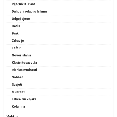
Riječnik Kur'ana
Duhovni odgoj u Islamu
Odgoj djece
Hadis
Brak
Zdravlje
Tefsir
Govor stanja
Klasici tesavvufa
Riznica mudrosti
Sohbet
Savjeti
Mudrost
Latice ružičnjaka
Kolumna
Vaktija