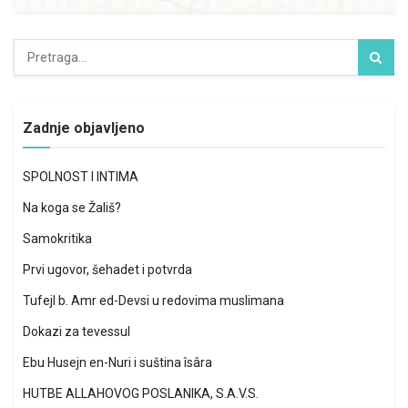
Zadnje objavljeno
SPOLNOST I INTIMA
Na koga se Žališ?
Samokritika
Prvi ugovor, šehadet i potvrda
Tufejl b. Amr ed-Devsi u redovima muslimana
Dokazi za tevessul
Ebu Husejn en-Nuri i suština îsâra
HUTBE ALLAHOVOG POSLANIKA, S.A.V.S.