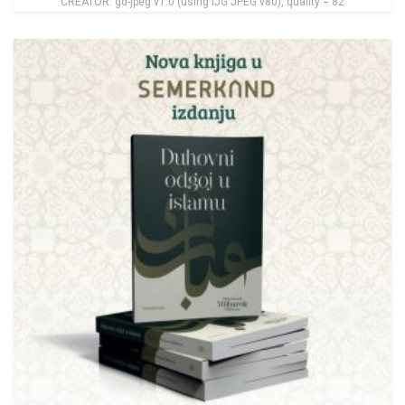
CREATOR: gd-jpeg v1.0 (using IJG JPEG v80), quality = 82