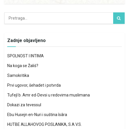
Zadnje objavljeno
SPOLNOST I INTIMA
Na koga se Žališ?
Samokritika
Prvi ugovor, šehadet i potvrda
Tufejl b. Amr ed-Devsi u redovima muslimana
Dokazi za tevessul
Ebu Husejn en-Nuri i suština îsâra
HUTBE ALLAHOVOG POSLANIKA, S.A.V.S.