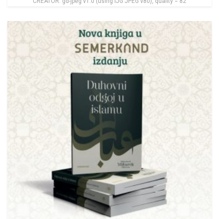
CREATOR: gd-jpeg v1.0 (using IJG JPEG v80), quality = 82