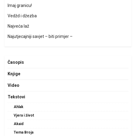
Imaj granicu!
Vedžd i džezba
Najveća laž
Najutjecajniji savjet – biti primjer –
Časopis
Knjige
Video
Tekstovi
Ahlak
Vjera i život
Akaid
Tema Broja