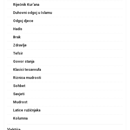
Riječnik Kur'ana
Duhovni odgoj u Islamu
Odgoj djece
Hadis
Brak
Zdravlje
Tefsir
Govor stanja
Klasici tesavvufa
Riznica mudrosti
Sohbet
Savjeti
Mudrost
Latice ružičnjaka
Kolumna
Vaktija