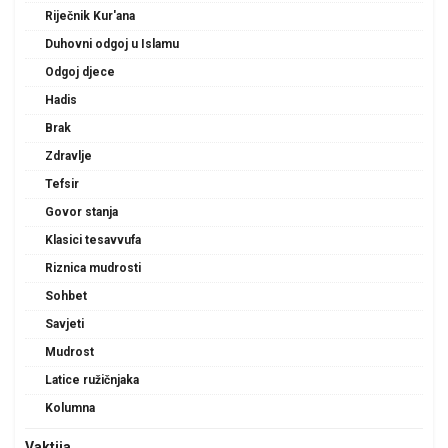
Riječnik Kur'ana
Duhovni odgoj u Islamu
Odgoj djece
Hadis
Brak
Zdravlje
Tefsir
Govor stanja
Klasici tesavvufa
Riznica mudrosti
Sohbet
Savjeti
Mudrost
Latice ružičnjaka
Kolumna
Vaktija