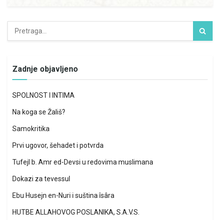
Zadnje objavljeno
SPOLNOST I INTIMA
Na koga se Žališ?
Samokritika
Prvi ugovor, šehadet i potvrda
Tufejl b. Amr ed-Devsi u redovima muslimana
Dokazi za tevessul
Ebu Husejn en-Nuri i suština îsâra
HUTBE ALLAHOVOG POSLANIKA, S.A.V.S.