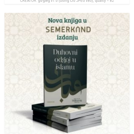
CREATOR: gd-jpeg v1.0 (using IJG JPEG v80), quality = 82