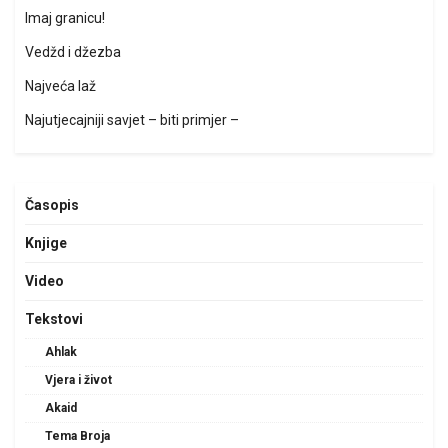
Imaj granicu!
Vedžd i džezba
Najveća laž
Najutjecajniji savjet – biti primjer –
Časopis
Knjige
Video
Tekstovi
Ahlak
Vjera i život
Akaid
Tema Broja