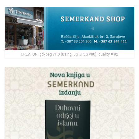
CREATOR: gd-jpeg v1.0 (using IJG JPEG v80), quality = 82