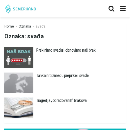
Home
Oznaka
svađa
Oznaka:
svađa
Prekinimo svađu i obnovimo naš brak
Tanka nit između prepirke i svađe
Tragedija „obrazovanih“ brakova