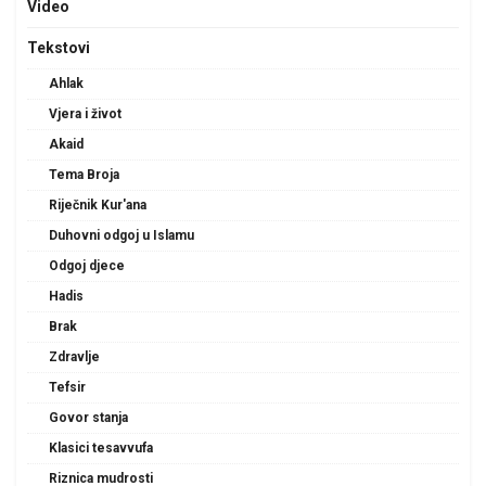
Video
Tekstovi
Ahlak
Vjera i život
Akaid
Tema Broja
Riječnik Kur'ana
Duhovni odgoj u Islamu
Odgoj djece
Hadis
Brak
Zdravlje
Tefsir
Govor stanja
Klasici tesavvufa
Riznica mudrosti