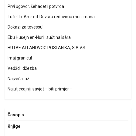
Prvi ugovor, šehadet i potvrda
Tufejl b. Amr ed-Devsi u redovima muslimana
Dokazi za tevessul
Ebu Husejn en-Nuri i suština îsâra
HUTBE ALLAHOVOG POSLANIKA, S.A.V.S.
Imaj granicu!
Vedžd i džezba
Najveća laž
Najutjecajniji savjet – biti primjer –
Časopis
Knjige