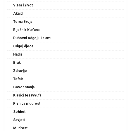
Vjera i život
Akaid
Tema Broja
Riječnik Kur'ana
Duhovni odgoj u Islamu
Odgoj djece
Hadis
Brak
Zdravlje
Tefsir
Govor stanja
Klasici tesavvufa
Riznica mudrosti
Sohbet
Savjeti
Mudrost