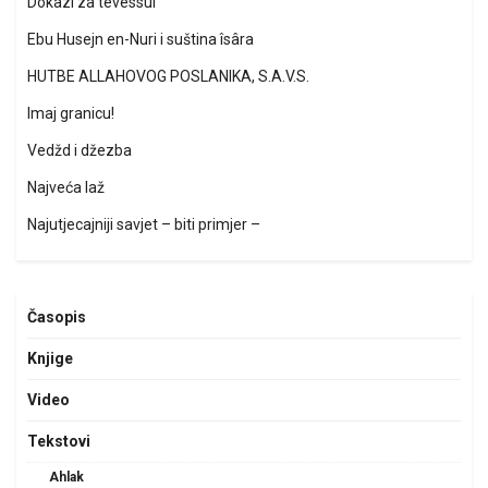
Dokazi za tevessul
Ebu Husejn en-Nuri i suština îsâra
HUTBE ALLAHOVOG POSLANIKA, S.A.V.S.
Imaj granicu!
Vedžd i džezba
Najveća laž
Najutjecajniji savjet – biti primjer –
Časopis
Knjige
Video
Tekstovi
Ahlak