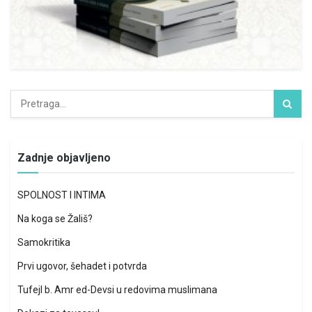
Zadnje objavljeno
SPOLNOST I INTIMA
Na koga se Žališ?
Samokritika
Prvi ugovor, šehadet i potvrda
Tufejl b. Amr ed-Devsi u redovima muslimana