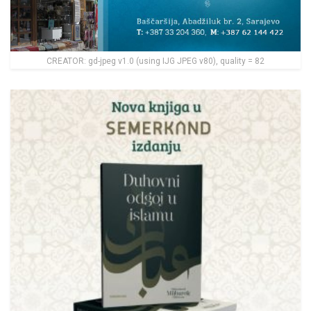
CREATOR: gd-jpeg v1.0 (using IJG JPEG v80), quality = 82