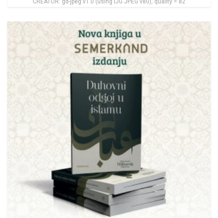
CREATOR: gd-jpeg v1.0 (using IJG JPEG v80), quality = 82