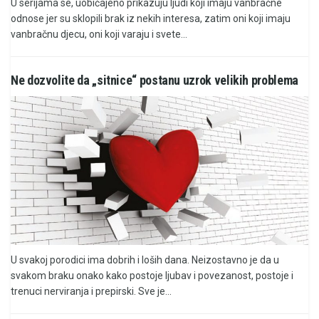
U serijama se, uobičajeno prikazuju ljudi koji imaju vanbračne
odnose jer su sklopili brak iz nekih interesa, zatim oni koji imaju
vanbračnu djecu, oni koji varaju i svete...
Ne dozvolite da „sitnice“ postanu uzrok velikih problema
U svakoj porodici ima dobrih i loših dana. Neizostavno je da u
svakom braku onako kako postoje ljubav i povezanost, postoje i
trenuci nerviranja i prepirski. Sve je...