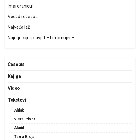
Imaj granicu!
Vedžd i džezba
Najveća laž
Najutjecajniji savjet – biti primjer –
Časopis
Knjige
Video
Tekstovi
Ahlak
Vjera i život
Akaid
Tema Broja