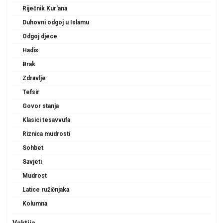
Riječnik Kur'ana
Duhovni odgoj u Islamu
Odgoj djece
Hadis
Brak
Zdravlje
Tefsir
Govor stanja
Klasici tesavvufa
Riznica mudrosti
Sohbet
Savjeti
Mudrost
Latice ružičnjaka
Kolumna