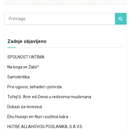
Zadnje objavljeno
SPOLNOST I INTIMA
Na koga se Žališ?
Samokritika
Prvi ugovor, šehadet i potvrda
Tufejl b. Amr ed-Devsi u redovima muslimana
Dokazi za tevessul
Ebu Husejn en-Nuri i suština îsâra
HUTBE ALLAHOVOG POSLANIKA, S.A.V.S.