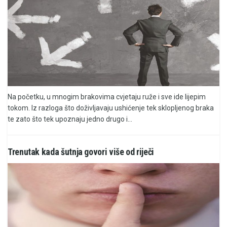
Na početku, u mnogim brakovima cvjetaju ruže i sve ide lijepim
tokom. Iz razloga što doživljavaju ushićenje tek sklopljenog braka
te zato što tek upoznaju jedno drugo i...
Trenutak kada šutnja govori više od riječi