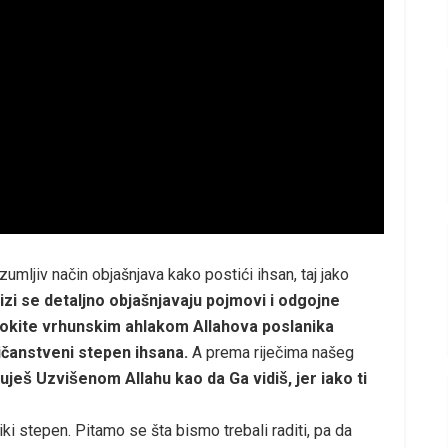
umljiv način objašnjava kako postići ihsan, taj jako
izi se detaljno objašnjavaju pojmovi i odgojne
a okite vrhunskim ahlakom Allahova poslanika
ičanstveni stepen ihsana.
A prema riječima našeg
uješ Uzvišenom Allahu kao da Ga vidiš, jer iako ti
ki stepen. Pitamo se šta bismo trebali raditi, pa da