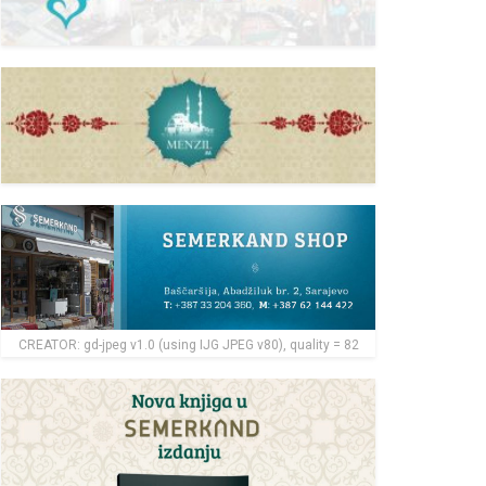
CREATOR: gd-jpeg v1.0 (using IJG JPEG v80), quality = 82