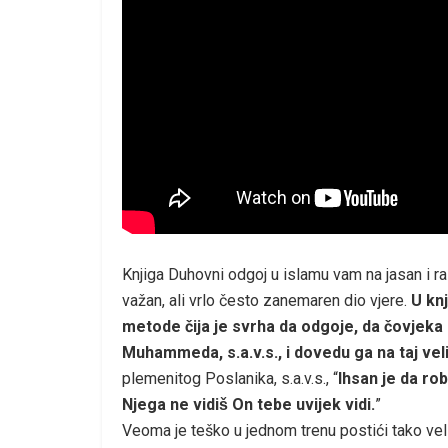
Knjiga Duhovni odgoj u islamu vam na jasan i raz
važan, ali vrlo često zanemaren dio vjere.
U knj
metode čija je svrha da odgoje, da čovjek
Muhammeda, s.a.v.s., i dovedu ga na taj vel
plemenitog Poslanika, s.a.v.s., “
Ihsan je da rob
Njega ne vidiš On tebe uvijek vidi.
”
Veoma je teško u jednom trenu postići tako veli