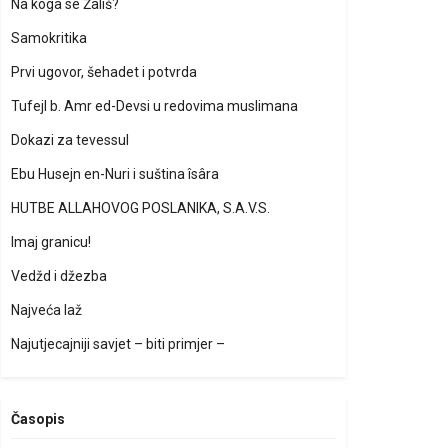
Na koga se Žališ?
Samokritika
Prvi ugovor, šehadet i potvrda
Tufejl b. Amr ed-Devsi u redovima muslimana
Dokazi za tevessul
Ebu Husejn en-Nuri i suština îsâra
HUTBE ALLAHOVOG POSLANIKA, S.A.V.S.
Imaj granicu!
Vedžd i džezba
Najveća laž
Najutjecajniji savjet – biti primjer –
Časopis