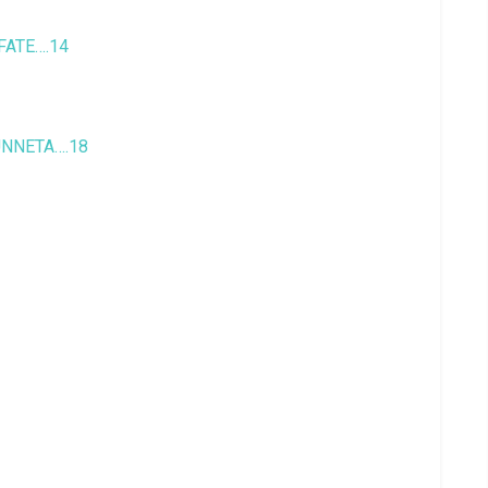
IFATE….14
NNETA….18