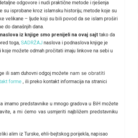
etaljne odgovore i nudi praktične metode i rješenja
e su isprobane kroz islamsku historiju; metode koje su
e velikane – ljude koji su bili povod da se islam proširi
ane do današnjih dana.
naslova iz knjige smo prenijeli na ovaj sajt
tako da
Pored toga,
SADRŽAJ
naslova i podnaslova knjige je
vi koje možete odmah pročitati imaju linkove na sebi u
nam se obratiti
ige ili sam duhovni odgoj možete
takt forme
, ili preko kontakt informacija na stranici
 da imamo predstavnike u mnogo gradova u BiH možete
avite, a mi ćemo vas usmjeriti najbližem predstavniku
iki alim iz Turske, ehli-bejtskog porijekla, napisao