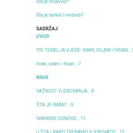
Šta je tesavvuf?
Šta je tarikat i mešreb?
SADRŽAJ
UVOD
TRI TEMELJA VJERE: IMAN, ISLAM i IHSAN….
Iman, islam i ihsan….7
IMAN
VAŽNOST VJEROVANJA….9
ŠTA JE IMAN?….9
IMANSKE OSNOVE….11
U ŠTA I KAKO TREBAMO VJEROVATI?….12