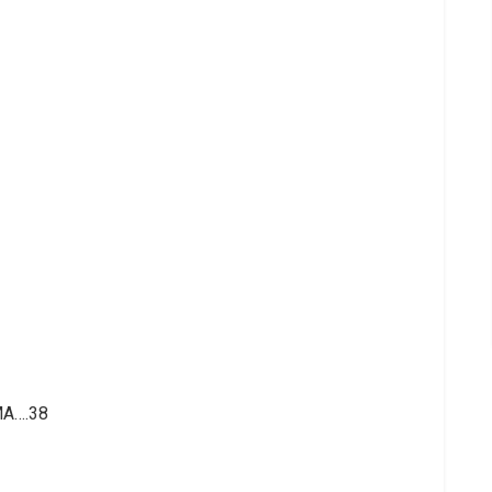
MA….38