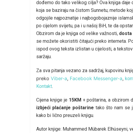
dođemo do tako velikog cilja? Ova knjiga daje d
koja se baziraju na čistom Sunnetu; metode koj
odgojile najpoznatije i najbogobojaznije islamsk
po cijelom svijetu, pa i u našoj BiH, te da opst
Obzirom da je knjiga od velike važnosti,
dosta 
se možete okoristiti čitajući preko interneta. 
ispod ovog teksta izlistan u cijelosti, a teksto
saržaju.
Za sva pitanja vezano za sadržaj, kupovinu knj
preko
Viber-a
,
Facebook Messenger-a
,
kon
Kontakt
.
Cijena knjige je
15KM
+ poštarina, a obzirom
izbjeći plaćanje poštarine
tako što nam se j
kako bi lično preuzeli knjigu.
Autor knjige: Muhammed Mübarek Elhüseyni, vel