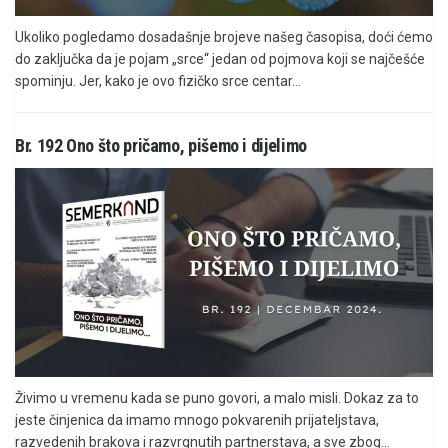
Ukoliko pogledamo dosadašnje brojeve našeg časopisa, doći ćemo
do zaključka da je pojam „srce“ jedan od pojmova koji se najčešće
spominju. Jer, kako je ovo fizičko srce centar...
Br. 192 Ono što pričamo, pišemo i dijelimo
Živimo u vremenu kada se puno govori, a malo misli. Dokaz za to
jeste činjenica da imamo mnogo pokvarenih prijateljstava,
razvedenih brakova i razvrgnutih partnerstava, a sve zbog...