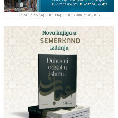
CREATOR: gd-jpeg v1.0 (using IJG JPEG v80), quality = 82