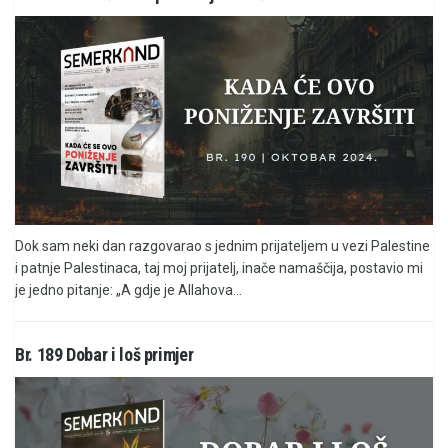
Dok sam neki dan razgovarao s jednim prijateljem u vezi Palestine
i patnje Palestinaca, taj moj prijatelj, inače namaščija, postavio mi
je jedno pitanje: „A gdje je Allahova...
Br. 189 Dobar i loš primjer