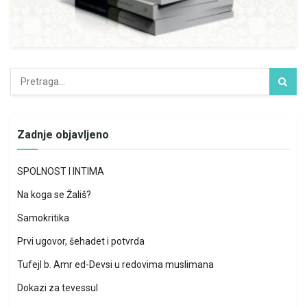
Zadnje objavljeno
SPOLNOST I INTIMA
Na koga se Žališ?
Samokritika
Prvi ugovor, šehadet i potvrda
Tufejl b. Amr ed-Devsi u redovima muslimana
Dokazi za tevessul