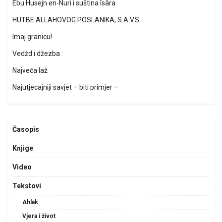
Ebu Husejn en-Nuri i suština îsâra
HUTBE ALLAHOVOG POSLANIKA, S.A.V.S.
Imaj granicu!
Vedžd i džezba
Najveća laž
Najutjecajniji savjet – biti primjer –
Časopis
Knjige
Video
Tekstovi
Ahlak
Vjera i život