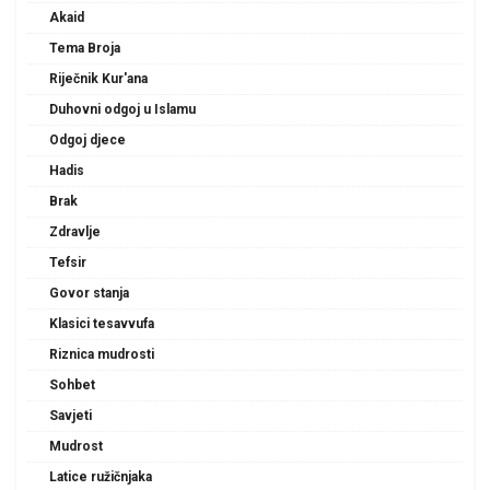
Akaid
Tema Broja
Riječnik Kur'ana
Duhovni odgoj u Islamu
Odgoj djece
Hadis
Brak
Zdravlje
Tefsir
Govor stanja
Klasici tesavvufa
Riznica mudrosti
Sohbet
Savjeti
Mudrost
Latice ružičnjaka