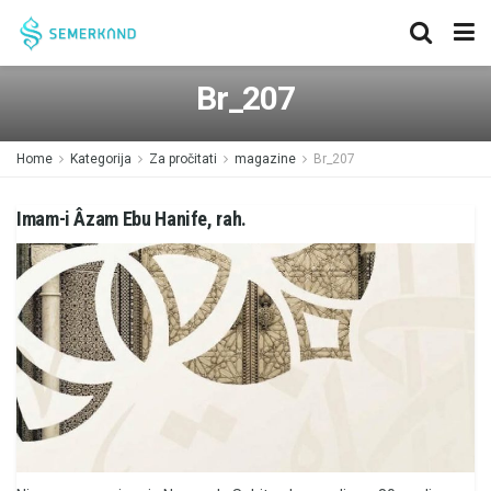
Br_207
Home
Kategorija
Za pročitati
magazine
Br_207
Imam-i Âzam Ebu Hanife, rah.