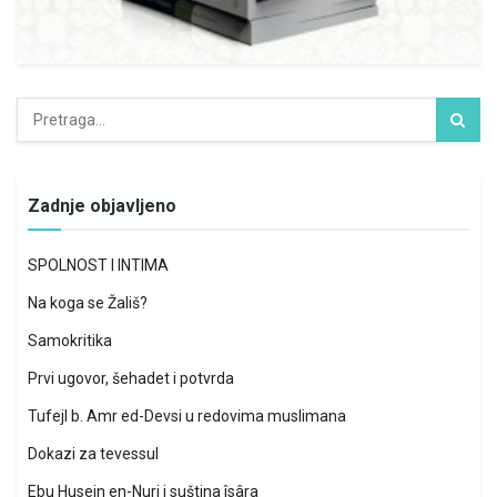
Zadnje objavljeno
SPOLNOST I INTIMA
Na koga se Žališ?
Samokritika
Prvi ugovor, šehadet i potvrda
Tufejl b. Amr ed-Devsi u redovima muslimana
Dokazi za tevessul
Ebu Husejn en-Nuri i suština îsâra