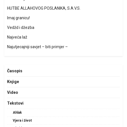
HUTBE ALLAHOVOG POSLANIKA, S.A.V.S.
Imaj granicu!
Vedžd i džezba
Najveća laž
Najutjecajniji savjet – biti primjer –
Časopis
Knjige
Video
Tekstovi
Ahlak
Vjera i život