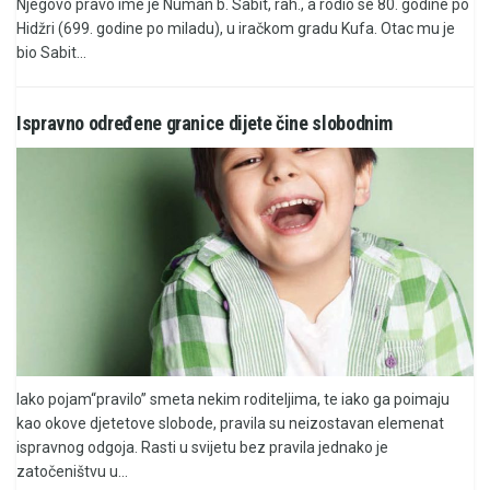
Njegovo pravo ime je Numan b. Sabit, rah., a rodio se 80. godine po
Hidžri (699. godine po miladu), u iračkom gradu Kufa. Otac mu je
bio Sabit...
Ispravno određene granice dijete čine slobodnim
Iako pojam“pravilo” smeta nekim roditeljima, te iako ga poimaju
kao okove djetetove slobode, pravila su neizostavan elemenat
ispravnog odgoja. Rasti u svijetu bez pravila jednako je
zatočeništvu u...