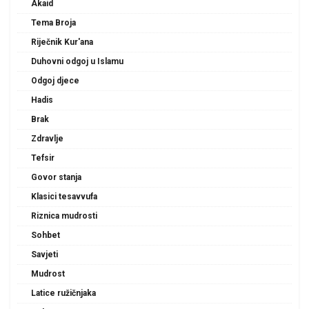
Akaid
Tema Broja
Riječnik Kur'ana
Duhovni odgoj u Islamu
Odgoj djece
Hadis
Brak
Zdravlje
Tefsir
Govor stanja
Klasici tesavvufa
Riznica mudrosti
Sohbet
Savjeti
Mudrost
Latice ružičnjaka