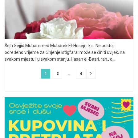
Šejh Sejjid Muhammed Mubarek El-Husejni k.s. Ne postoji
određeno vrijeme za činjenje istigfara; može se činiti uvijek, na
svakom mjestu i u svakom stanju. Hasan el-Basri, rah., o...
1
2
…
4