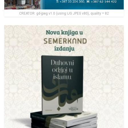
CREATOR: gd-jpeg v1.0 (using IJG JPEG v80), quality = 82